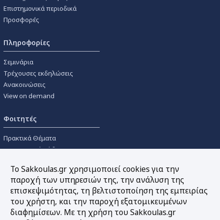
Επιστημονικά περιοδικά
Προσφορές
Πληροφορίες
Σεμινάρια
Τρέχουσες εκδηλώσεις
Ανακοινώσεις
View on demand
Φοιτητές
Πρακτικά Θέματα
Οικονομικοί Κώδικες
Διανομές Πανεπιστημιακών
Το Sakkoulas.gr χρησιμοποιεί cookies για την
Συγγραμμάτων
παροχή των υπηρεσιών της, την ανάλυση της
επισκεψιμότητας, τη βελτιστοποίηση της εμπειρίας
Εργαλεία
του χρήστη, και την παροχή εξατομικευμένων
διαφημίσεων. Με τη χρήση του Sakkoulas.gr
Online υπολογισμός τόκων