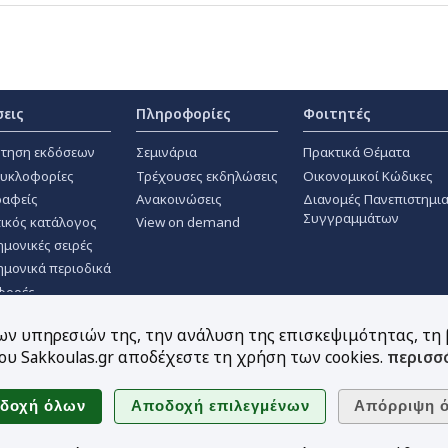
σεις
Πληροφορίες
Φοιτητές
τηση εκδόσεων
Σεμινάρια
Πρακτικά Θέματα
κυκλοφορίες
Τρέχουσες εκδηλώσεις
Οικονομικοί Κώδικες
αφείς
Ανακοινώσεις
Διανομές Πανεπιστημι
Συγγραμμάτων
ικός κατάλογος
View on demand
ημονικές σειρές
ημονικά περιοδικά
φορές
των υπηρεσιών της, την ανάλυση της επισκεψιμότητας, τη
υ Sakkoulas.gr αποδέχεστε τη χρήση των cookies.
περισσ
Ακολουθήστε μας