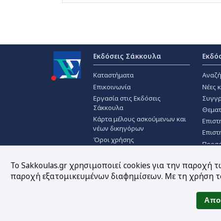
Εκδόσεις Σάκκουλα
Εκδό
Καταστήματα
Αναζή
Επικοινωνία
Νέες 
Εργασία στις Εκδόσεις
Συγγρ
Σάκκουλα
Θεματ
Κάρτα μέλους ασκούμενων και
Επιστ
νέων δικηγόρων
Επιστ
Όροι χρήσης
Προσ
Πολιτική απορρήτου
Χρήση Cookies
Το Sakkoulas.gr χρησιμοποιεί cookies για την παροχή 
παροχή εξατομικευμένων διαφημίσεων. Με τη χρήση το