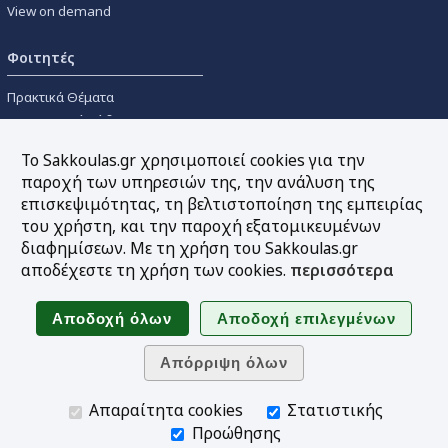
View on demand
Φοιτητές
Πρακτικά Θέματα
Οικονομικοί Κώδικες
Διανομές Πανεπιστημιακών
Το Sakkoulas.gr χρησιμοποιεί cookies για την
Συγγραμμάτων
παροχή των υπηρεσιών της, την ανάλυση της
επισκεψιμότητας, τη βελτιστοποίηση της εμπειρίας
Εργαλεία
του χρήστη, και την παροχή εξατομικευμένων
διαφημίσεων. Με τη χρήση του Sakkoulas.gr
Online υπολογισμός τόκων
αποδέχεστε τη χρήση των cookies.
περισσότερα
Υπηρεσία Ηλεκτρονικής
Ενημέρωσης
Sitemap
Ακολουθήστε μας
Απαραίτητα cookies
Στατιστικής
Προώθησης