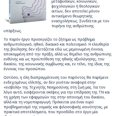
μεταφυσικών, κοινωνικών,
ψυχολογικών ή θεολογικών
αιτίων, δεν αποτελεί μόνον
αντικείμενο θεωρητικής
ενασχολήσεως. Συνδέεται με τον
πυρήνα της ανθρώπινης
υπάρξεως.
Το παρόν έργο προσεγγίζει το ζήτημα ως πρόβλημα
ανθρωπολογικό, ηθικό, δικαιικό και πολιτισμικό. Η ελευθερία
της βούλησης δεν εξετάζεται εδώ ως μεμονωμένη έννοια,
αποκομμένη από την πράξη, αλλά ως θεμέλιο της ανθρώπινης
ευθύνης και ως προϋπόθεση της ηθικής αξιολόγησης, του
δικαίου, της κοινωνικής συμβίωσης και, εν τέλει, της ίδιας της
έννοιας του προσώπου.
Ωστόσο, η όλη διαπραγμάτευση του παρόντος θα παρέμενε
ενδεχομένως ελλιπής, αν δεν γινόταν αναφορά στην
«εισβολή» της Τεχνητής Νοημοσύνης στη ζωή μας. Για τον
λόγο αυτό, εισφέρονται σκέψεις για την επίδραση της ΤΝ και
τη χρήση των εφαρμογών της στην απονομή του δικαίου,
αλλά και τη νομοπαραγωγή. Πρόκειται για έναν ευρύ
προβληματισμό της νομικής και φιλοσοφικής κοινότητας, με
πρακτικά αποτελέσματα, που προσδίδει στο έργο μία