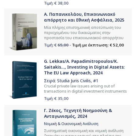
Τιμή: €
38,00
Α. Παπανικολάου, Επικοινωνιακό
απόρρητο και Εθνική Ασφάλεια, 2025
Μία πλήρης επιστημονική αποτύπωση του
περιεχομένου του δικαιώματος στην
προστασία του επικοινωνιακού απορρήτου
Τιμή: €
65,00
-
Τιμή με έκπτωση: € 52,00
G. Lekkas/A. Papadimitropoulos/K.
Saitakis..., Investing in Digital Assets:
The EU Law Approach, 2024
Σειρά:
Studia Juris Civilis
, #1
Crucial private law issues arising out of
transactions in digital investment instruments
Τιμή: €
35,00
Γ. Ζέκος, Τεχνητή Νοημοσύνη &
Ανταγωνισμός, 2024
Νομική & Οικονομική Ανάλυση
Συστηματική οικονομική και νομική ανάλυση
ζητημάτων ανταγωνισμού στο πλαίσιο της