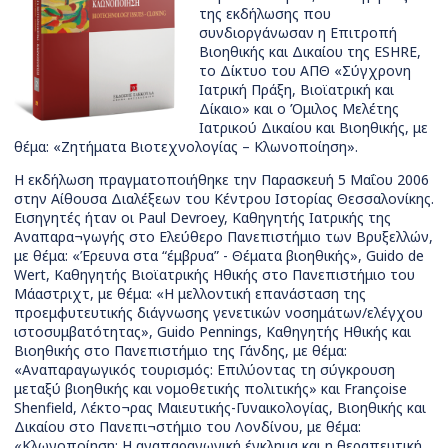
της εκδήλωσης που
συνδιοργάνωσαν η Επιτροπή
Βιοηθικής και Δικαίου της ESHRE,
το Δίκτυο του ΑΠΘ «Σύγχρονη
Ιατρική Πράξη, Βιοϊατρική και
Δίκαιο» και ο Όμιλος Μελέτης
Ιατρικού Δικαίου και Βιοηθικής, με
θέμα: «Ζητήματα Βιοτεχνολογίας – Κλωνοποίηση».
Η εκδήλωση πραγματοποιήθηκε την Παρασκευή 5 Μαΐου 2006
στην Αίθουσα Διαλέξεων του Κέντρου Ιστορίας Θεσσαλονίκης.
Εισηγητές ήταν οι Paul Devroey, Καθηγητής Ιατρικής της
Αναπαρα¬γωγής στο Ελεύθερο Πανεπιστήμιο των Βρυξελλών,
με θέμα: «Έρευνα στα “έμβρυα” - Θέματα βιοηθικής», Guido de
Wert, Καθηγητής Βιοϊατρικής Ηθικής στο Πανεπιστήμιο του
Μάαστριχτ, με θέμα: «Η μελλοντική επανάσταση της
προεμφυτευτικής διάγνωσης γενετικών νοσημάτων/ελέγχου
ιστοσυμβατότητας», Guido Pennings, Καθηγητής Ηθικής και
Βιοηθικής στο Πανεπιστήμιο της Γάνδης, με θέμα:
«Αναπαραγωγικός τουρισμός: Επιλύοντας τη σύγκρουση
μεταξύ βιοηθικής και νομοθετικής πολιτικής» και Françoise
Shenfield, Λέκτο¬ρας Μαιευτικής-Γυναικολογίας, Βιοηθικής και
Δικαίου στο Πανεπι¬στήμιο του Λονδίνου, με θέμα:
«Κλωνοποίηση: Η αναπαραγωγική έγκλημα και η θεραπευτική