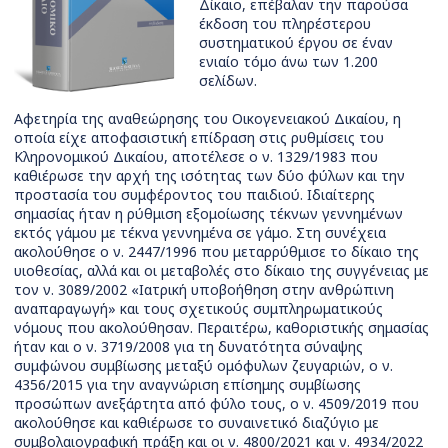
Δίκαιο, επέβαλαν την παρούσα
έκδοση του πληρέστερου
συστηματικού έργου σε έναν
ενιαίο τόμο άνω των 1.200
σελίδων.
Αφετηρία της αναθεώρησης του Οικογενειακού Δικαίου, η
οποία είχε αποφασιστική επίδραση στις ρυθμίσεις του
Κληρονομικού Δικαίου, αποτέλεσε ο ν. 1329/1983 που
καθιέρωσε την αρχή της ισότητας των δύο φύλων και την
προστασία του συμφέροντος του παιδιού. Ιδιαίτερης
σημασίας ήταν η ρύθμιση εξομοίωσης τέκνων γεννημένων
εκτός γάμου με τέκνα γεννημένα σε γάμο. Στη συνέχεια
ακολούθησε ο ν. 2447/1996 που μεταρρύθμισε το δίκαιο της
υιοθεσίας, αλλά και οι μεταβολές στο δίκαιο της συγγένειας με
τον ν. 3089/2002 «Ιατρική υποβοήθηση στην ανθρώπινη
αναπαραγωγή» και τους σχετικούς συμπληρωματικούς
νόμους που ακολούθησαν. Περαιτέρω, καθοριστικής σημασίας
ήταν και ο ν. 3719/2008 για τη δυνατότητα σύναψης
συμφώνου συμβίωσης μεταξύ ομόφυλων ζευγαριών, ο
ν.
4356/2015 για την αναγνώριση επίσημης συμβίωσης
προσώπων ανεξάρτητα από φύλο τους, ο ν. 4509/2019 που
ακολούθησε και καθιέρωσε το συναινετικό διαζύγιο με
συμβολαιογραφική πράξη και οι ν. 4800/2021 και ν. 4934/2022