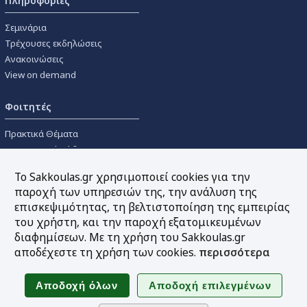
Πληροφορίες
Σεμινάρια
Τρέχουσες εκδηλώσεις
Ανακοινώσεις
View on demand
Φοιτητές
Πρακτικά Θέματα
Οικονομικοί Κώδικες
Διανομές Πανεπιστημιακών
Το Sakkoulas.gr χρησιμοποιεί cookies για την
Συγγραμμάτων
παροχή των υπηρεσιών της, την ανάλυση της
επισκεψιμότητας, τη βελτιστοποίηση της εμπειρίας
Εργαλεία
του χρήστη, και την παροχή εξατομικευμένων
διαφημίσεων. Με τη χρήση του Sakkoulas.gr
Online υπολογισμός τόκων
αποδέχεστε τη χρήση των cookies.
περισσότερα
Υπηρεσία Ηλεκτρονικής
Ενημέρωσης
Sitemap