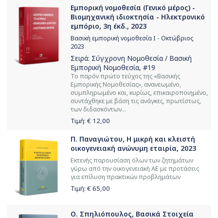
Εμπορική νομοθεσία (Γενικό μέρος) -
Βιομηχανική ιδιοκτησία - Ηλεκτρονικό
εμπόριο, 3η έκδ., 2023
Βασική εμπορική νομοθεσία Ι - Οκτώβριος
2023
Σειρά:
Σύγχρονη Νομοθεσία / Βασική
Εμπορική Νομοθεσία
, #19
Το παρόν πρώτο τεύχος της «Βασικής
Εμπορικής Νομοθεσίας», ανανεωμένο,
συμπληρωμένο και, κυρίως, επικαιροποιημένο,
συντάχθηκε με βάση τις ανάγκες, πρωτίστως,
των διδασκόντων...
Τιμή: €
12,00
Π. Παναγιώτου, Η μικρή και κλειστή
οικογενειακή ανώνυμη εταιρία, 2023
Εκτενής παρουσίαση όλων των ζητημάτων
γύρω από την οικογενειακή ΑΕ με προτάσεις
για επίλυση πρακτικών προβλημάτων
Τιμή: €
65,00
Ο. Σπηλιόπουλος, Βασικά Στοιχεία