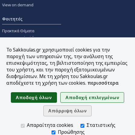
View on demand
Φοιτητές
Πρακτικά Θέματα
Οικονομικοί Κώδικες
Διανομές Πανεπιστημιακών
Το Sakkoulas.gr χρησιμοποιεί cookies για την
Συγγραμμάτων
παροχή των υπηρεσιών της, την ανάλυση της
επισκεψιμότητας, τη βελτιστοποίηση της εμπειρίας
Εργαλεία
του χρήστη, και την παροχή εξατομικευμένων
διαφημίσεων. Με τη χρήση του Sakkoulas.gr
Online υπολογισμός τόκων
αποδέχεστε τη χρήση των cookies.
περισσότερα
Υπηρεσία Ηλεκτρονικής
Ενημέρωσης
Sitemap
Ακολουθήστε μας
Απαραίτητα cookies
Στατιστικής
Προώθησης