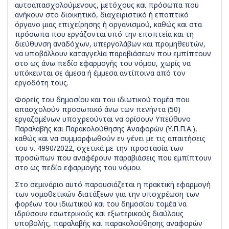
αυτοαπασχολούμενους, μετόχους και πρόσωπα που
ανήκουν στο διοικητικό, διαχειριστικό ή εποπτικό
όργανο μιας επιχείρησης ή οργανισμού, καθώς και στα
πρόσωπα που εργάζονται υπό την εποπτεία και τη
διεύθυνση αναδόχων, υπεργολάβων και προμηθευτών,
να υποβάλλουν καταγγελία παραβιάσεων που εμπίπτουν
στο ως άνω πεδίο εφαρμογής του νόμου, χωρίς να
υπόκεινται σε άμεσα ή έμμεσα αντίποινα από τον
εργοδότη τους.
Φορείς του δημοσίου και του ιδιωτικού τομέα που
απασχολούν προσωπικό άνω των πενήντα (50)
εργαζομένων υποχρεούνται να ορίσουν Υπεύθυνο
Παραλαβής και Παρακολούθησης Αναφορών (Υ.Π.Π.Α.),
καθώς και να συμμορφωθούν εν γένει με τις απαιτήσεις
του ν. 4990/2022, σχετικά με την προστασία των
προσώπων που αναφέρουν παραβιάσεις που εμπίπτουν
στο ως πεδίο εφαρμογής του νόμου.
Στο σεμινάριο αυτό παρουσιάζεται η πρακτική εφαρμογή
των νομοθετικών διατάξεων για την υποχρέωση των
φορέων του ιδιωτικού και του δημοσίου τομέα να
ιδρύσουν εσωτερικούς και εξωτερικούς διαύλους
υποβολής, παραλαβής και παρακολούθησης αναφορών