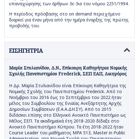
υπαναχώρησης των άρθρων 3ε-3ια του νόμου 2251/1994.
Η περίοδος πρόσβασης στο on demand περιεχόμενο
διαρκεί για έναν μήνα από την ημέρα έναρξης της πρώτης
προβολής του.
ΕΙΣΗΓΗΤΡΙΑ
Μαρία Στυλιανίδου, Δ.Ν., Επίκουρη Καθηγήτρια Νομικής
Σχολής Πανεπιστημίου Frederick, ΣΕΠ ΕΑΠ, Δικηγόρος
Η Δρ. Μαρία Στυλιανίδου είναι Επίκουρη Καθηγήτρια της
Νομικής Σχολής του Πανεπιστημίου Frederick
.
Από το
Νοέμβριο του 2016 έως το Σεπτέμβριο του 2022 ήταν
μέλος του Συμβουλίου της Ενιαίας Ανεξάρτητης Αρχής
Δημοσίων Συμβάσεων (Ε.Α.Α.ΔΗ.ΣΥ). Από το 2015
διδάσκει επίσης στο Ελληνικό Ανοικτό Πανεπιστήμιο ως
Μέλος ΣΕΠ. Τα ακαδημαϊκά έτη 2018-2020 δίδαξε στο
Ανοικτό Πανεπιστήμιο Κύπρου. Τα έτη 2018-2022 ήταν
Course Leader του μαθήματος MPA 513, Master in Public
Administration, στη Νομική Σχολή του Πανεπιστημίου