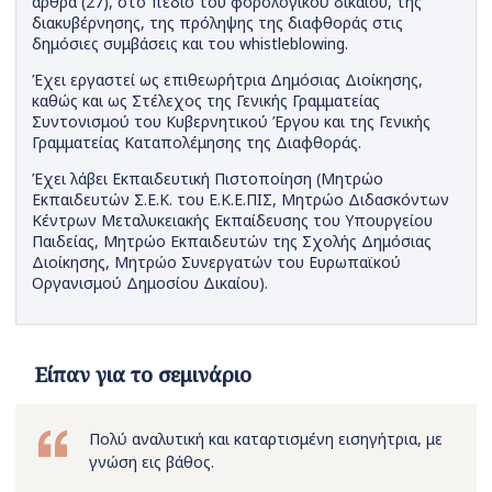
άρθρα (27), στο πεδίο του φορολογικού δικαίου, της
διακυβέρνησης, της πρόληψης της διαφθοράς στις
δημόσιες συμβάσεις και του whistleblowing.
Έχει εργαστεί ως επιθεωρήτρια Δημόσιας Διοίκησης,
καθώς και ως Στέλεχος της Γενικής Γραμματείας
Συντονισμού του Κυβερνητικού Έργου και της Γενικής
Γραμματείας Καταπολέμησης της Διαφθοράς.
Έχει λάβει Εκπαιδευτική Πιστοποίηση (Μητρώο
Εκπαιδευτών Σ.Ε.Κ. του Ε.Κ.Ε.ΠΙΣ, Μητρώο Διδασκόντων
Κέντρων Μεταλυκειακής Εκπαίδευσης του Υπουργείου
Παιδείας, Μητρώο Εκπαιδευτών της Σχολής Δημόσιας
Διοίκησης, Μητρώο Συνεργατών του Ευρωπαϊκού
Οργανισμού Δημοσίου Δικαίου).
Είπαν για το σεμινάριο
Πολύ αναλυτική και καταρτισμένη εισηγήτρια, με
γνώση εις βάθος.