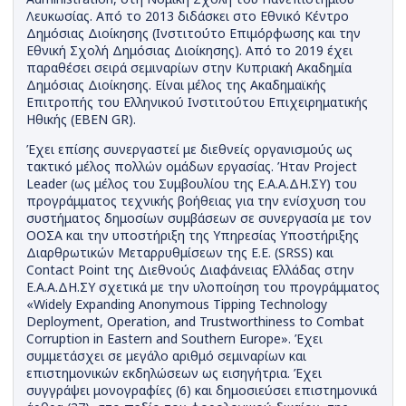
Λευκωσίας. Από το 2013 διδάσκει στο Εθνικό Κέντρο
Δημόσιας Διοίκησης (Ινστιτούτο Επιμόρφωσης και την
Εθνική Σχολή Δημόσιας Διοίκησης). Από το 2019 έχει
παραθέσει σειρά σεμιναρίων στην Κυπριακή Ακαδημία
Δημόσιας Διοίκησης. Είναι μέλος της Ακαδημαϊκής
Επιτροπής του Ελληνικού Ινστιτούτου Επιχειρηματικής
Ηθικής (EBEN GR).
Έχει επίσης συνεργαστεί με διεθνείς οργανισμούς ως
τακτικό μέλος πολλών ομάδων εργασίας. Ήταν Project
Leader (ως μέλος του Συμβουλίου της Ε.Α.Α.ΔΗ.ΣΥ) του
προγράμματος τεχνικής βοήθειας για την ενίσχυση του
συστήματος δημοσίων συμβάσεων σε συνεργασία με τον
ΟΟΣΑ και την υποστήριξη της Υπηρεσίας Υποστήριξης
Διαρθρωτικών Μεταρρυθμίσεων της Ε.Ε. (SRSS) και
Contact Point της Διεθνούς Διαφάνειας Ελλάδας στην
Ε.Α.Α.ΔΗ.ΣΥ σχετικά με την υλοποίηση του προγράμματος
«Widely Expanding Anonymous Tipping Technology
Deployment, Operation, and Trustworthiness to Combat
Corruption in Eastern and Southern Europe». Έχει
συμμετάσχει σε μεγάλο αριθμό σεμιναρίων και
επιστημονικών εκδηλώσεων ως εισηγήτρια. Έχει
συγγράψει μονογραφίες (6) και δημοσιεύσει επιστημονικά