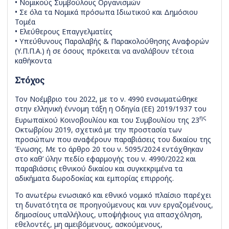
• Νομικούς Συμβούλους Οργανισμών
• Σε όλα τα Νομικά πρόσωπα Ιδιωτικού και Δημόσιου
Τομέα
• Ελεύθερους Επαγγελματίες
• Υπεύθυνους Παραλαβής & Παρακολούθησης Αναφορών
(Υ.Π.Π.Α.) ή σε όσους πρόκειται να αναλάβουν τέτοια
καθήκοντα
Στόχος
Τον Νοέμβριο του 2022, με το ν. 4990 ενσωματώθηκε
στην ελληνική έννομη τάξη η Οδηγία (ΕΕ) 2019/1937 του
ης
Ευρωπαϊκού Κοινοβουλίου και του Συμβουλίου της 23
Οκτωβρίου 2019, σχετικά με την προστασία των
προσώπων που αναφέρουν παραβιάσεις του δικαίου της
Ένωσης. Mε το άρθρο 20 του ν. 5095/2024 εντάχθηκαν
στο καθ’ ύλην πεδίο εφαρμογής του ν. 4990/2022 και
παραβιάσεις εθνικού δικαίου και συγκεκριμένα τα
αδικήματα δωροδοκίας και εμπορίας επιρροής.
Το ανωτέρω ενωσιακό και εθνικό νομικό πλαίσιο παρέχει
τη δυνατότητα σε προηγούμενους και νυν εργαζομένους,
δημοσίους υπαλλήλους, υποψήφιους για απασχόληση,
εθελοντές, μη αμειβόμενους, ασκούμενους,