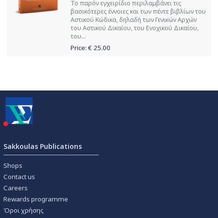
Το παρόν εγχειρίδιο περιλαμβάνει τις
βασικότερες έννοιες και των πέντε βιβλίων του
Αστικού Κώδικα, δηλαδή των Γενικών Αρχών
του Αστικού Δικαίου, του Ενοχικού Δικαίου,
του...
Price: €
25.00
Sakkoulas Publications
Shops
Contact us
Careers
Rewards programme
Όροι χρήσης