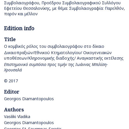
Συμβολαιογράφου, Προέδρου Συμβολαιογραφικού Συλλόγου
Εφετείου Θεσσαλονίκης, με θέμα: Συμβολαιογραφία: Παρελθόν,
παρόν και μέλλον
Edition info
Title
Ο κομβικός ρόλος του συμβολαιογράφου στο δίκαιο
Δικαιοπραξιών/Εθνικού Κτηματολογίου/ Οικογενειακών
υποθέσεων/Κληρονομικής διαδοχής/ Αναγκαστικής εκτέλεσης
Επιστημονικό συμπόσιο προς τιμήν της Ιωάννας Μπιλίση-
Χρουσαλά
© 2017
Editor
Georgios Diamantopoulos
Authors
Vasiliki Vladika
Georgios Diamantopoulos
Georgios St. Sourmpas-Seretis