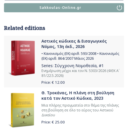
Sakkoulas-Online.gr
Related editions
Αστικός κώδικας & Εισαγωγικός
Νόμος, 13η έκδ., 2026
• Κανονισμός (ΕΚ) αριθ. 593/2008 • Κανονισμός
(ΕΚ) αριθ. 864/2007 Μάιος 2026
Series:
Σύγχρονη Νομοθεσία
, #1
Ενημέρωση μέχρι και τον Ν. 5303/2026 (ΦΕΚ Α΄
81/22.5.2026)
Price: €
12.00
Θ. Τροκάνας, Η πλάνη στη βούληση
κατά τον Αστικό Κώδικα, 2023
Μια πλήρης πραγματεία στο θέμα της πλάνης
στη βούληση σε όλο το εύρος του Αστικού
Δικαίου
Price: €
25.00