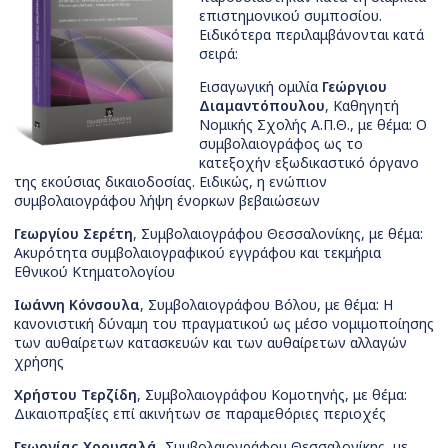
επιστημονικού συμποσίου.
Ειδικότερα περιλαμβάνονται κατά
σειρά:
Εισαγωγική ομιλία
Γεώργιου
Διαμαντόπουλου
, Καθηγητή
Νομικής Σχολής Α.Π.Θ., με θέμα:
Ο
συμβολαιογράφος ως το
κατεξοχήν εξωδικαστικό όργανο
της εκούσιας δικαιοδοσίας. Ειδικώς, η ενώπιον
συμβολαιογράφου λήψη ένορκων βεβαιώσεων
Γεωργίου Σερέτη
, Συμβολαιογράφου Θεσσαλονίκης, με θέμα:
Ακυρότητα συμβολαιογραφικού εγγράφου και τεκμήρια
Εθνικού Κτηματολογίου
Ιωάννη Κόνσουλα
, Συμβολαιογράφου Βόλου, με θέμα: Η
κανονιστική δύναμη του πραγματικού ως μέσο νομιμοποίησης
των αυθαίρετων κατασκευών και των αυθαίρετων αλλαγών
χρήσης
Χρήστου Τερζίδη
, Συμβολαιογράφου Κομοτηνής, με θέμα:
Δικαιοπραξίες επί ακινήτων σε παραμεθόριες περιοχές
Γεωργίας Χρουσαλά
, Συμβολαιογράφου Θεσσαλονίκης, με