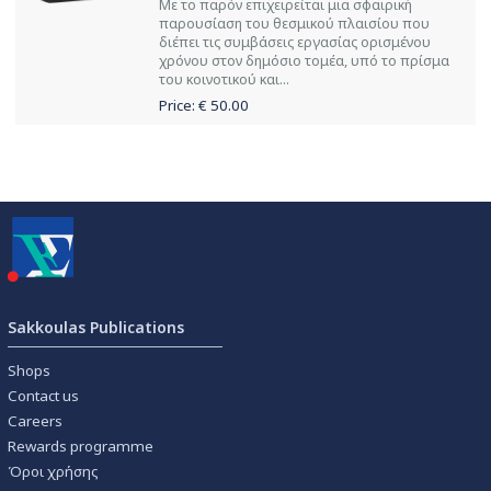
Με το παρόν επιχειρείται μια σφαιρική
παρουσίαση του θεσμικού πλαισίου που
διέπει τις συμβάσεις εργασίας ορισμένου
χρόνου στον δημόσιο τομέα, υπό το πρίσμα
του κοινοτικού και...
Price: €
50.00
Sakkoulas Publications
Shops
Contact us
Careers
Rewards programme
Όροι χρήσης