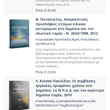
διαθεσιμότητα ή αργία, καθώς και τις
παραπομπές τους στα...
Price: €
35.00
Ν. Πατηνιώτης, Αναγκαστικές
προσλήψεις ατόμων ειδικών
κατηγοριών στο δημόσιο και τον
ιδιωτικό τομέα - Ν. 2643/1998, 2012
Η εργασιακή προστασία ΑμεΑ, πολυτέκνων,
τριτέκνων κ.ά.
Στην παρούσα μελέτη, η οποία καλύπτει ένα
βιβλιογραφικό κενό, αναλύεται το
συνταγματικό και νομοθετικό πλαίσιο σχετικά
με την αναγκαστική απασχόληση ατόμων με
ειδικές ανάγκες...
Price: €
22.00
Λ. Κιοσσέ-Παυλίδου, Οι συμβάσεις
εργασίας ορισμένου χρόνου στο
Δημόσιο, τα Ν.Π.Δ.Δ. και τον ευρύτερο
δημόσιο τομέα, 2010
Η κατάσταση, η (απο)κατάσταση και η νέα
κατάσταση των "συμβασιούχων"