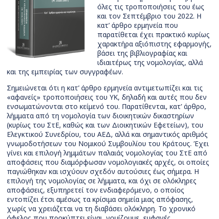
όλες τις τροποποιήσεις του έως
και τον Σεπτέμβριο του 2022. Η
κατ’ άρθρο ερμηνεία που
παρατίθεται έχει πρακτικό κυρίως
χαρακτήρα αξιόπιστης εφαρμογής,
βάσει της βιβλιογραφίας και
ιδιαιτέρως της νομολογίας, αλλά
και της εμπειρίας των συγγραφέων.
Σημειώνεται ότι η κατ’ άρθρο ερμηνεία αντιμετωπίζει και τις
«αφανείς» τροποποιήσεις του ΥΚ, δηλαδή και αυτές που δεν
ενσωματώνονται στο κείμενό του. Παρατίθενται, κατ’ άρθρο,
λήμματα από τη νομολογία των διοικητικών δικαστηρίων
(κυρίως του ΣτΕ, καθώς και των Διοικητικών Εφετείων), του
Ελεγκτικού Συνεδρίου, του ΑΕΔ, αλλά και σημαντικός αριθμός
γνωμοδοτήσεων του Νομικού Συμβουλίου του Κράτους. Έχει
γίνει και επιλογή λημμάτων παλαιάς νομολογίας του ΣτΕ από
αποφάσεις που διαμόρφωσαν νομολογιακές αρχές, οι οποίες
παγιώθηκαν και ισχύουν σχεδόν αυτούσιες έως σήμερα. Η
επιλογή της νομολογίας σε λήμματα, και όχι σε ολόκληρες
αποφάσεις, εξυπηρετεί τον ενδιαφερόμενο, ο οποίος
εντοπίζει έτσι αμέσως τα κρίσιμα σημεία μιας απόφασης,
χωρίς να χρειάζεται να τη διαβάσει ολόκληρη. Το χρονικό
όφελος που προκύπτει είναι, νομίζουμε, εμφανές.