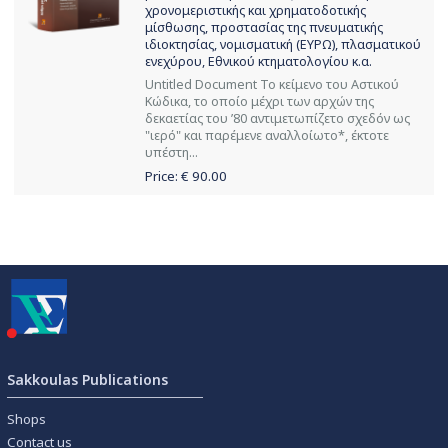
χρονομεριστικής και χρηματοδοτικής
μίσθωσης, προστασίας της πνευματικής
ιδιοκτησίας, νομισματική (ΕΥΡΩ), πλασματικού
ενεχύρου, Εθνικού κτηματολογίου κ.α.
Untitled Document Το κείμενο του Αστικού
Κώδικα, το οποίο μέχρι των αρχών της
δεκαετίας του ’80 αντιμετωπίζετο σχεδόν ως
"ιερό" και παρέμενε αναλλοίωτο*, έκτοτε
υπέστη...
Price: €
90.00
Sakkoulas Publications
Shops
Contact us