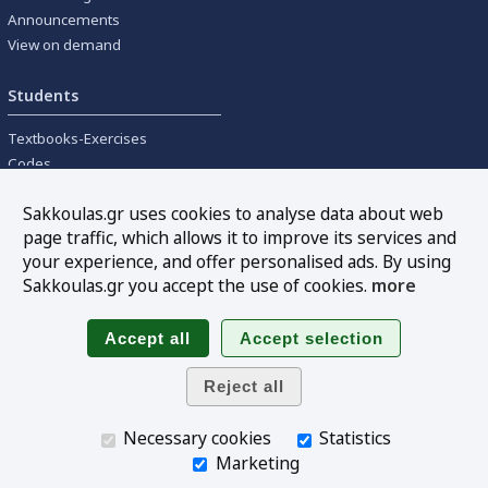
Announcements
View on demand
Students
Textbooks-Exercises
Codes
University textbooks
Sakkoulas.gr uses cookies to analyse data about web
page traffic, which allows it to improve its services and
Tools
your experience, and offer personalised ads. By using
Online interest calculation
Sakkoulas.gr you accept the use of cookies.
more
Newsletter
Sitemap
Follow us
Necessary cookies
Statistics
Marketing