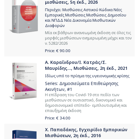
μισθώσεις, 5η έκδ., 2026
Περιέχει: Μισθώσεις Αστικού Κώδικα Νέες
Εμπορικές Μισθώσεις Μισθώσεις Δημοσίου
και ΝΠΔΔ Νέα Δικονομία Μισθωτικών
Διαφορών
Μία εκ βάθρων ανανεωμένη έκδοση σε όλες τις
μορφές μισθώσεων ενημερωμένη μέχρι και τον
ν. 5282/2026
Price: €
90.00
Α. Καραΐνδρου/Ι. Κατράς/Σ.
Μαυρίδης..., Μισθώσεις, 2η έκδ., 2021
Ιδίως υπό το πρίσμα της υγειονομικής κρίσης
Series:
Δημοσιεύματα Επιθεώρησης
Ακινήτων
, #1
Η επίδραση του Covid-19 στο πεδίο των
μισθώσεων σε ουσιαστικό, δικονομικό και
δημοσιονομικό επίπεδο- εμπλουτισμένη και
επαυξημένη έκδοση
Price: €
34.00
Χ. Παπαδάκης, Εγχειρίδιο Εμπορικών
Μισθώσεων, 2η έκδ., 2016