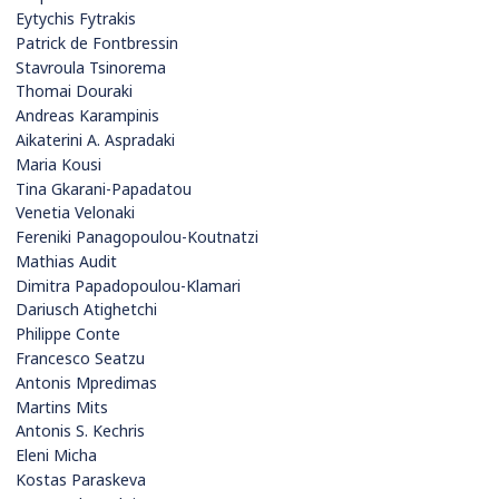
Eytychis Fytrakis
Patrick de Fontbressin
Stavroula Tsinorema
Thomai Douraki
Andreas Karampinis
Aikaterini A. Aspradaki
Maria Kousi
Tina Gkarani-Papadatou
Venetia Velonaki
Fereniki Panagopoulou-Koutnatzi
Mathias Audit
Dimitra Papadopoulou-Klamari
Dariusch Atighetchi
Philippe Conte
Francesco Seatzu
Antonis Mpredimas
Martins Mits
Antonis S. Kechris
Eleni Micha
Kostas Paraskeva