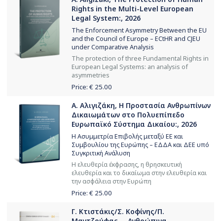
Rights in the Multi-Level European
Legal System:, 2026
The Enforcement Asymmetry Between the EU
and the Council of Europe – ECtHR and CJEU
under Comparative Analysis
The protection of three Fundamental Rights in
European Legal Systems: an analysis of
asymmetries
Price: €
25.00
Α. Αλιγιζάκη, Η Προστασία Ανθρωπίνων
Δικαιωμάτων στο Πολυεπίπεδο
Ευρωπαϊκό Σύστημα Δικαίου:, 2026
Η Ασυμμετρία Επιβολής μεταξύ ΕΕ και
Συμβουλίου της Ευρώπης – ΕΔΔΑ και ΔΕΕ υπό
Συγκριτική Ανάλυση
Η ελευθερία έκφρασης, η θρησκευτική
ελευθερία και το δικαίωμα στην ελευθερία και
την ασφάλεια στην Ευρώπη
Price: €
25.00
Γ. Κτιστάκις/Σ. Κοφίνης/Π.
Μαντζούφας..., Ανθρώπινα