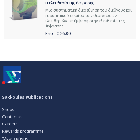
Η ελευθερία της έκφρασης
Μια συστηματική διερεύνηση του διεθνούς και
ευρωπαϊκού δικαίου των θεμελιωδών
ελευθεριών, με έμφαση στην ελευθερία της
έκφρασης
Price: €
26.00
Sakkoulas Publications
Shops
Contact us
Careers
Rewards programme
Όροι χρήσης