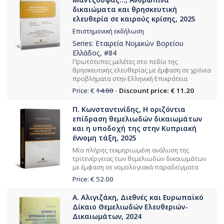
δικαιώματα και θρησκευτική
ελευθερία σε καιρούς κρίσης, 2025
Επιστημονική εκδήλωση
Series:
Εταιρεία Νομικών Βορείου
Ελλάδος
, #84
Πρωτότυπες μελέτες στο πεδίο της
θρησκευτικής ελευθερίας με έμφαση σε χρόνια
προβλήματα στην Ελληνική Επικράτεια
Price: €
14.00
-
Discount price: € 11.20
Π. Κωνσταντινίδης, Η οριζόντια
επίδραση θεμελιωδών δικαιωμάτων
και η υποδοχή της στην Kυπριακή
έννομη τάξη, 2025
Μία πλήρης τεκμηριωμένη ανάλυση της
τριτενέργειας των θεμελιωδών δικαιωμάτων
με έμφαση σε νομολογιακά παραδείγματα
Price: €
52.00
Α. Αλιγιζάκη, Διεθνές και Ευρωπαϊκό
Δίκαιο Θεμελιωδών Ελευθεριών-
Δικαιωμάτων, 2024