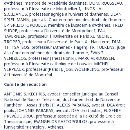
d’Athènes, membre de l’Académie d’Athènes, DOM. ROUSSEAU,
professeur à l’Université de Montpellier I, LINOS - AL.
SICILIANOS, professeur agrégé à l’Université d’Athènes, DEAN
SPIEL-MANN, juge à la Cour européenne des droits de l’homme,
EP. SPILIOTOPOULOS, membre de l’Académie d’Athènes, FRED.
SUDRE, professeur à l’Université de Montpellier I, PAUL
TAVERNIER, professeur à l’Université de Paris XI, MICHEL
TROPER, professeur à l’Université de Paris X - Nan-terre, DIM.
TH. TSATSOS, professeur (Athènes - Hagen), FR. TULKENS, juge
à la Cour européenne des droits de l’homme, ÉVANG.
VENIZELOS, professeur (Thessaloniki), MARC VERDUSSEN,
professeur à l’Université catholique de Louvain, MICHEL
VERPEAUX, professeur (Paris I), JOSE WOEHRLING, pro-fesseur
à l’Université de Montréal.
Comité de rédaction
ANTONIS S. KECHRIS, avocat, conseiller juridique au Conseil
National de Radio - Télévision, docteur en droit de l’Université
Panthéon - Assas (Paris II), ALEXIS PARARAS, avocat, DEA droit
public, IOANNIS PARARAS, avocat, DEA droit public, EUGÉNIE
PRÉVÉDOUROU, professeur associée à la Fa-culté de Droit de
Thessalonique, ÉVANGELOS RAFTOPOULOS, professeur à
l’Université “Panteion”, Athènes.