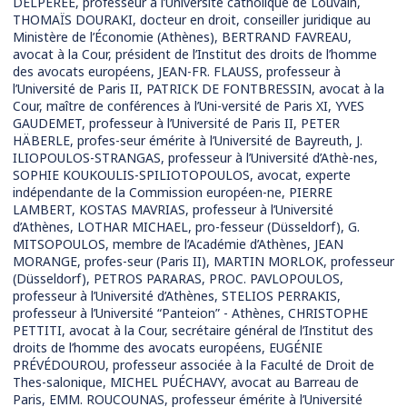
DELPÉRÉE, professeur à l’Université catholique de Louvain,
THOMAÏS DOURAKI, docteur en droit, conseiller juridique au
Ministère de l’Économie (Athènes), BERTRAND FAVREAU,
avocat à la Cour, président de l’Institut des droits de l’homme
des avocats européens, JEAN-FR. FLAUSS, professeur à
l’Université de Paris II, PATRICK DE FONTBRESSIN, avocat à la
Cour, maître de conférences à l’Uni-versité de Paris XI, YVES
GAUDEMET, professeur à l’Université de Paris II, PETER
HÄBERLE, profes-seur émérite à l’Université de Bayreuth, J.
ILIOPOULOS-STRANGAS, professeur à l’Université d’Athè-nes,
SOPHIE KOUKOULIS-SPILIOTOPOULOS, avocat, experte
indépendante de la Commission européen-ne, PIERRE
LAMBERT, KOSTAS MAVRIAS, professeur à l’Université
d’Athènes, LOTHAR MICHAEL, pro-fesseur (Düsseldorf), G.
MITSOPOULOS, membre de l’Académie d’Athènes, JEAN
MORANGE, profes-seur (Paris II), MARTIN MORLOK, professeur
(Düsseldorf), PETROS PARARAS, PROC. PAVLOPOULOS,
professeur à l’Université d’Athènes, STELIOS PERRAKIS,
professeur à l’Université “Panteion” - Athènes, CHRISTOPHE
PETTITI, avocat à la Cour, secrétaire général de l’Institut des
droits de l’homme des avocats européens, EUGÉNIE
PRÉVÉDOUROU, professeur associée à la Faculté de Droit de
Thes-salonique, MICHEL PUÉCHAVY, avocat au Barreau de
Paris, EMM. ROUCOUNAS, professeur émérite à l’Université