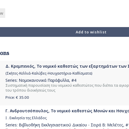
aw
Add to wishlist
ions
Δ. Κρεμπενιός, Το νομικό καθεστώς των εξαρτημάτων των Ι
(Σκήτες-Κελλιά-Καλύβες-Ησυχαστήρια-Καθίσματα)
Series:
Νομοκανονικά Παράφυλλα
, #4
Συστηματική παρουσίαση του νομικού καθεστώτος που διέπει τα αγιορε
του τρόπου διοικήσεώς τους
Price: €
35.00
Γ. Ανδρουτσόπουλος, Το νομικό καθεστώς Μονών και Hσυχα
I . Εκκλησία της Ελλάδος
Series:
Βιβλιοθήκη Εκκλησιαστικού Δικαίου - Σειρά Β: Μελέτες
, #