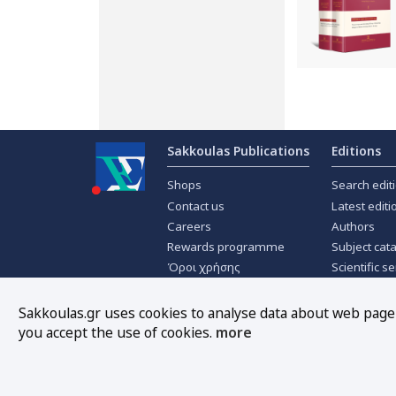
Sakkoulas Publications
Editions
Shops
Search edit
Contact us
Latest editi
Careers
Authors
Rewards programme
Subject cat
Όροι χρήσης
Scientific se
Privacy policy
Scientific j
About Cookies
Offers
Sakkoulas.gr uses cookies to analyse data about web page t
you accept the use of cookies.
more