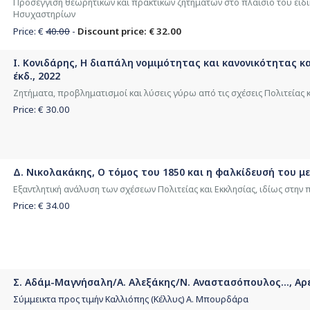
Προσέγγιση θεωρητικών και πρακτικών ζητημάτων στο πλαίσιο του ειδ
Ησυχαστηρίων
Price: €
40.00
-
Discount price: € 32.00
Ι. Κονιδάρης, Η διαπάλη νομιμότητας και κανονικότητας κα
έκδ., 2022
Ζητήματα, προβληματισμοί και λύσεις γύρω από τις σχέσεις Πολιτείας κ
Price: €
30.00
Δ. Νικολακάκης, Ο τόμος του 1850 και η φαλκίδευσή του με 
Εξαντλητική ανάλυση των σχέσεων Πολιτείας και Εκκλησίας, ιδίως στην
Price: €
34.00
Σ. Αδάμ-Μαγνήσαλη/Α. Αλεξάκης/Ν. Αναστασόπουλος..., Αρε
Σύμμεικτα προς τιμήν Καλλιόπης (Κέλλυς) Α. Μπουρδάρα