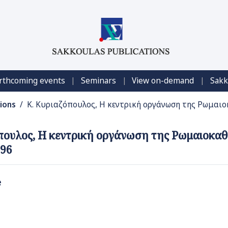
|
|
|
rthcoming events
Seminars
View on-demand
Sakk
tions
/ Κ. Κυριαζόπουλος, Η κεντρική οργάνωση της Ρωμαιο
πουλος, Η κεντρική οργάνωση της Ρωμαιοκαθ
996
e