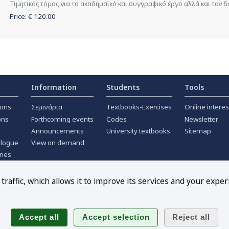
Τιμητικός τόμος για το ακαδημαϊκό και συγγραφικό έργο αλλά και τον
Price: €
120.00
Information
Students
Tools
ions
Σεμινάρια
Textbooks-Exercises
Online interes
ons
Forthcoming events
Codes
Newsletter
Announcements
University textbooks
Sitemap
alogue
View on demand
ries
ournals
raffic, which allows it to improve its services and your exper
Follow us