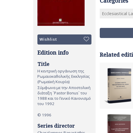
Categories
Ecclesiastical L
Wishlist
Edition info
Related edit
Title
Η κεντρική οργάνωση της
Ρωμαιοκαθολικής Εκκλησίας
(Ρωμαϊκή Κουρία)
Σύμφωνα με την Αποστολική
διάταξη `Pastor Bonus` του
1988 και το Γενικό Κανονισμό
του 1992
© 1996
Series director
Charalampos Papastathis