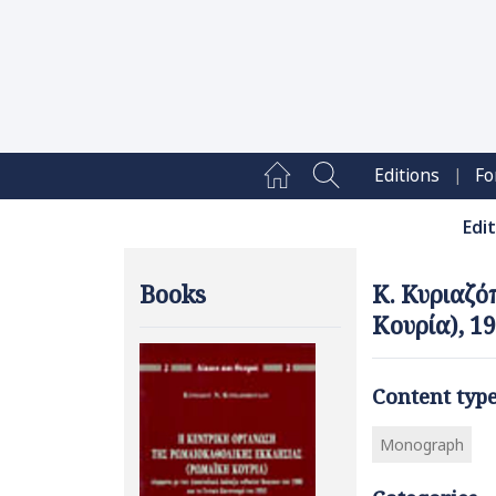
|
Editions
Fo
Edi
Books
Κ. Κυριαζό
Κουρία), 1
Content typ
Monograph