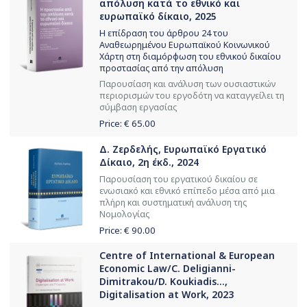
απόλυση κατά το εθνικό και
ευρωπαϊκό δίκαιο, 2025
Η επίδραση του άρθρου 24 του
Αναθεωρημένου Ευρωπαϊκού Κοινωνικού
Χάρτη στη διαμόρφωση του εθνικού δικαίου
προστασίας από την απόλυση
Παρουσίαση και ανάλυση των ουσιαστικών
περιορισμών του εργοδότη να καταγγείλει τη
σύμβαση εργασίας
Price: €
65.00
Δ. Ζερδελής, Ευρωπαϊκό Εργατικό
Δίκαιο, 2η έκδ., 2024
Παρουσίαση του εργατικού δικαίου σε
ενωσιακό και εθνικό επίπεδο μέσα από μια
πλήρη και συστηματική ανάλυση της
Νομολογίας
Price: €
90.00
Centre of International & European
Economic Law/C. Deligianni-
Dimitrakou/D. Koukiadis...,
Digitalisation at Work, 2023