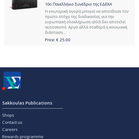
10ο Πανελλήνιο Συνέδριο της ΕΔΕΚΑ
Η εσωτερική αγορά μπορεί να αποτέλεσε τον
πρώτο στόχο της διαδικασίας για την
ευρωπαϊκή ολοκλήρωση αλλά δεν αποτελεί
αυτοσκοπό. Αργά αλλά σταθερά η κοινωνική
διάσταση...
Price: €
25.00
Sakkoulas Publications
Shops
Contact us
Careers
Rewards programme