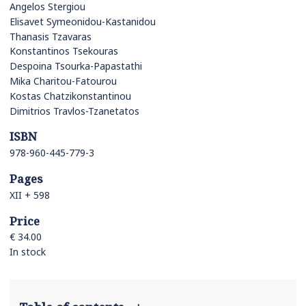
Angelos Stergiou
Elisavet Symeonidou-Kastanidou
Thanasis Tzavaras
Konstantinos Tsekouras
Despoina Tsourka-Papastathi
Mika Charitou-Fatourou
Kostas Chatzikonstantinou
Dimitrios Travlos-Tzanetatos
ISBN
978-960-445-779-3
Pages
ΧΙΙ + 598
Price
€ 34.00
In stock