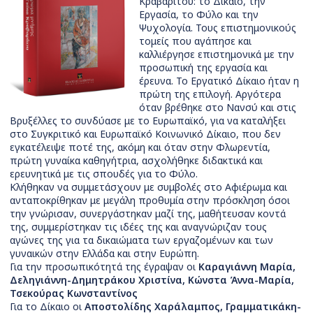
Κραβαρίτου: το Δίκαιο, την
Εργασία, το Φύλο και την
Ψυχολογία. Τους επιστημονικούς
τομείς που αγάπησε και
καλλιέργησε επιστημονικά με την
προσωπική της εργασία και
έρευνα. Το Εργατικό Δίκαιο ήταν η
πρώτη της επιλογή. Αργότερα
όταν βρέθηκε στο Νανσύ και στις
Βρυξέλλες το συνδύασε με το Ευρωπαϊκό, για να καταλήξει
στο Συγκριτικό και Ευρωπαϊκό Κοινωνικό Δίκαιο, που δεν
εγκατέλειψε ποτέ της, ακόμη και όταν στην Φλωρεντία,
πρώτη γυναίκα καθηγήτρια, ασχολήθηκε διδακτικά και
ερευνητικά με τις σπουδές για το Φύλο.
Κλήθηκαν να συμμετάσχουν με συμβολές στο Αφιέρωμα και
ανταποκρίθηκαν με μεγάλη προθυμία στην πρόσκληση όσοι
την γνώρισαν, συνεργάστηκαν μαζί της, μαθήτευσαν κοντά
της, συμμερίστηκαν τις ιδέες της και αναγνώριζαν τους
αγώνες της για τα δικαιώματα των εργαζομένων και των
γυναικών στην Ελλάδα και στην Ευρώπη.
Για την προσωπικότητά της έγραψαν οι
Καραγιάννη Μαρία,
Δεληγιάννη-Δημητράκου Χριστίνα, Κώνστα Άννα-Μαρία,
Τσεκούρας Κωνσταντίνος
Για το Δίκαιο οι
Αποστολίδης Χαράλαμπος, Γραμματικάκη-