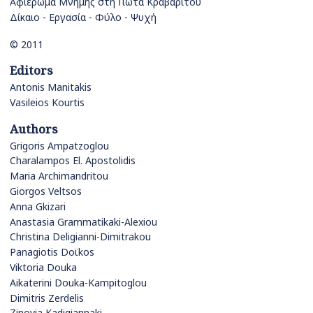
Αφιέρωμα Μνήμης στη Γιώτα Κραβαρίτου
Δίκαιο - Εργασία - Φύλο - Ψυχή
© 2011
Editors
Antonis Manitakis
Vasileios Kourtis
Authors
Grigoris Ampatzoglou
Charalampos El. Apostolidis
Maria Archimandritou
Giorgos Veltsos
Anna Gkizari
Anastasia Grammatikaki-Alexiou
Christina Deligianni-Dimitrakou
Panagiotis Doϊkos
Viktoria Douka
Aikaterini Douka-Kampitoglou
Dimitris Zerdelis
Zinovia Kadigiannaki