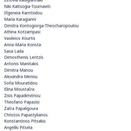
Niki Kaltsogia-Tournaviti
Ifigeneia Kamtsidou
Maria Karagianni
Dimitra Kontogiorga-Theocharopoulou
Athina Kotzampasi
Vasileios Kourtis
Anna-Maria Konsta
Sasa Lada
Dimosthenis Lentzis
Antonis Manitakis
Dimitra Manou
Alexandra Menou
Sofia Mouratidou
Elina Moustaΐra
Zisis Papadimitriou
Theofano Papazisi
Zaΐra Papaligoura
Christos Papastylianos
Konstantinos Pitsakis
Angeliki Pitsela