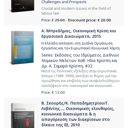
Challenges and Prospects
Crucial and modern issues in the field of
labour law
Price: €
25.00
-
Discount price: € 20.00
Α. Μπρεδήμας, Οικονομική Κρίση και
Εργασιακά Δικαιώματα, 2015
Η Ελλάδα απέναντι στη Διεθνή Οργάνωση
Εργασίας και τον Ευρωπαϊκό Κοινωνικό Χάρτη
Series:
Εκδόσεις του Ιδρύματος Διεθνών
Νομικών Μελετών Καθ. Ηλία Κρίσπη και
Δρ. Α. Σαμαρά-Κρίσπη
, #32
Μετά τις πολιτικές εξελίξεις στην ευρωπαϊκή
ήπειρο (1989-1990), άνοιξαν οι θύρες για την
προώθηση και επιβολή των νεοφιλελεύθερων
αντιλήψεων στο οικονομικό και κοινωνικό...
Price: €
12.00
Β. Σκουρής/Κ. Παπαδημητρίου/Γ.
Λεβέντης..., Οικονομικές ελευθερίες,
κοινωνικά δικαιώματα & η
απαγόρευση των διακρίσεων στο
δίκαιο της ΕΕ, 2010