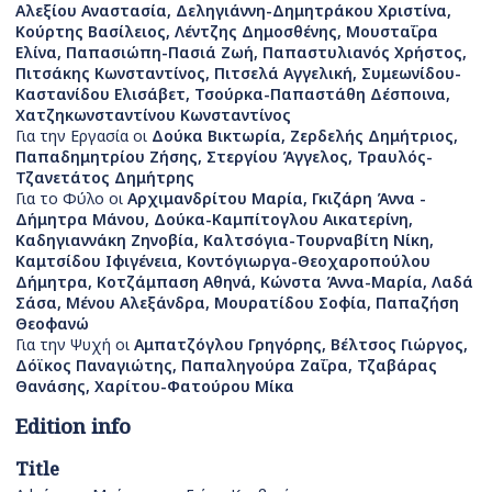
Αλεξίου Αναστασία, Δεληγιάννη-Δημητράκου Χριστίνα,
Κούρτης Βασίλειος, Λέντζης Δημοσθένης, Μουσταΐρα
Ελίνα, Παπασιώπη-Πασιά Ζωή, Παπαστυλιανός Χρήστος,
Πιτσάκης Κωνσταντίνος, Πιτσελά Αγγελική, Συμεωνίδου-
Καστανίδου Ελισάβετ, Τσούρκα-Παπαστάθη Δέσποινα,
Χατζηκωνσταντίνου Κωνσταντίνος
Για την Εργασία οι
Δούκα Βικτωρία, Ζερδελής Δημήτριος,
Παπαδημητρίου Ζήσης, Στεργίου Άγγελος, Τραυλός-
Τζανετάτος Δημήτρης
Για το Φύλο οι
Αρχιμανδρίτου Μαρία, Γκιζάρη Άννα -
Δήμητρα Μάνου, Δούκα-Καμπίτογλου Αικατερίνη,
Καδηγιαννάκη Ζηνοβία, Καλτσόγια-Τουρναβίτη Νίκη,
Καμτσίδου Ιφιγένεια, Κοντόγιωργα-Θεοχαροπούλου
Δήμητρα, Κοτζάμπαση Αθηνά, Κώνστα Άννα-Μαρία, Λαδά
Σάσα, Μένου Αλεξάνδρα, Μουρατίδου Σοφία, Παπαζήση
Θεοφανώ
Για την Ψυχή οι
Αμπατζόγλου Γρηγόρης, Βέλτσος Γιώργος,
Δόϊκος Παναγιώτης, Παπαληγούρα Ζαΐρα, Τζαβάρας
Θανάσης, Χαρίτου-Φατούρου Μίκα
Edition info
Title