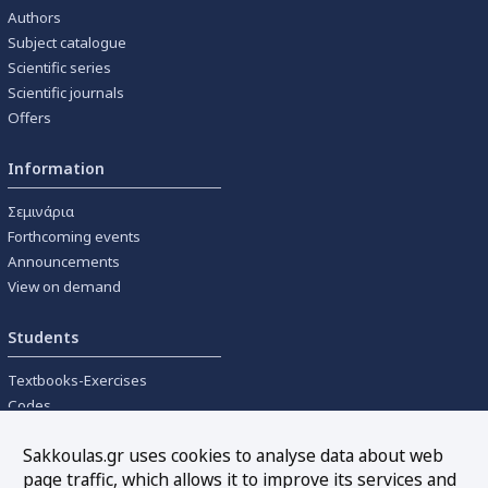
Authors
Subject catalogue
Scientific series
Scientific journals
Offers
Information
Σεμινάρια
Forthcoming events
Announcements
View on demand
Students
Textbooks-Exercises
Codes
University textbooks
Sakkoulas.gr uses cookies to analyse data about web
page traffic, which allows it to improve its services and
Tools