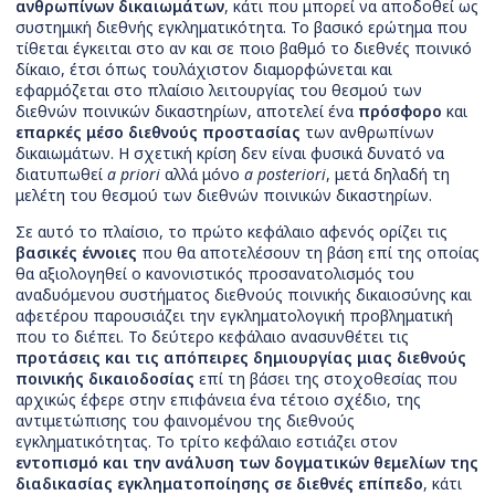
ανθρωπίνων δικαιωμάτων
, κάτι που μπορεί να αποδοθεί ως
συστημική διεθνής εγκληματικότητα. Το βασικό ερώτημα που
τίθεται έγκειται στο αν και σε ποιο βαθμό το διεθνές ποινικό
δίκαιο, έτσι όπως τουλάχιστον διαμορφώνεται και
εφαρμόζεται στο πλαίσιο λειτουργίας του θεσμού των
διεθνών ποινικών δικαστηρίων, αποτελεί ένα
πρόσφορο
και
επαρκές μέσο διεθνούς προστασίας
των ανθρωπίνων
δικαιωμάτων. Η σχετική κρίση δεν είναι φυσικά δυνατό να
διατυπωθεί
a priori
αλλά μόνο
a posteriori
, μετά δηλαδή τη
μελέτη του θεσμού των διεθνών ποινικών δικαστηρίων.
Σε αυτό το πλαίσιο, το πρώτο κεφάλαιο αφενός ορίζει τις
βασικές έννοιες
που θα αποτελέσουν τη βάση επί της οποίας
θα αξιολογηθεί ο κανονιστικός προσανατολισμός του
αναδυόμενου συστήματος διεθνούς ποινικής δικαιοσύνης και
αφετέρου παρουσιάζει την εγκληματολογική προβληματική
που το διέπει. Το δεύτερο κεφάλαιο ανασυνθέτει τις
προτάσεις και τις απόπειρες δημιουργίας μιας διεθνούς
ποινικής δικαιοδοσίας
επί τη βάσει της στοχοθεσίας που
αρχικώς έφερε στην επιφάνεια ένα τέτοιο σχέδιο, της
αντιμετώπισης του φαινομένου της διεθνούς
εγκληματικότητας. Το τρίτο κεφάλαιο εστιάζει στον
εντοπισμό και την ανάλυση των δογματικών θεμελίων της
διαδικασίας εγκληματοποίησης σε διεθνές επίπεδο
, κάτι