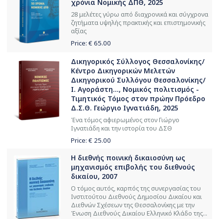
χρόνια Νομικής ΔΠΘ, 2025
28 μελέτες γύρω από διαχρονικά και σύγχρονα
ζητήματα υψηλής πρακτικής και επιστημονικής
αξίας
Price: €
65.00
Δικηγορικός Σύλλογος Θεσσαλονίκης/
Κέντρο Δικηγορικών Μελετών
Δικηγορικού Συλλόγου Θεσσαλονίκης/
Ι. Αγοράστη..., Νομικός πολιτισμός -
Τιμητικός Τόμος στον πρώην Πρόεδρο
Δ.Σ.Θ. Γεώργιο Ιγνατιάδη, 2025
Ένα τόμος αφιερωμένος στον Γιώργο
Ιγνατιάδη και την ιστορία του ΔΣΘ
Price: €
25.00
Η διεθνής ποινική δικαιοσύνη ως
μηχανισμός επιβολής του διεθνούς
δικαίου, 2007
Ο τόμος αυτός, καρπός της συνεργασίας του
Ινστιτούτου Διεθνούς Δημοσίου Δικαίου και
Διεθνών Σχέσεων της Θεσσαλονίκης με την
Ένωση Διεθνούς Δικαίου Ελληνικό Κλάδο της...