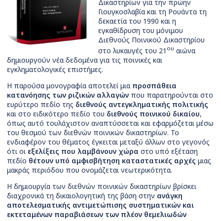
Δικαστηρίων για την πρώην
Γιουγκοσλαβία και τη Ρουάντα τη
δεκαετία του 1990 και η
εγκαθίδρυση του μόνιμου
Διεθνούς Ποινικού Δικαστηρίου
ου
στο λυκαυγές του 21
αιώνα
δημιουργούν νέα δεδομένα για τις ποινικές και
εγκληματολογικές επιστήμες.
Η παρούσα μονογραφία αποτελεί μια
προσπάθεια
κατανόησης των ριζικών αλλαγών
που παρατηρούνται στο
ευρύτερο πεδίο της
διεθνούς αντεγκληματικής πολιτικής
και στο ειδικότερο πεδίο του
διεθνούς ποινικού δικαίου
,
όπως αυτό τουλάχιστον αναπτύσσεται και εφαρμόζεται μέσω
του θεσμού των διεθνών ποινικών δικαστηρίων. Το
ενδιαφέρον του θέματος έγκειται μεταξύ άλλων στο γεγονός
ότι οι
εξελίξεις που λαμβάνουν χώρα
στο υπό εξέταση
πεδίο
θέτουν υπό αμφισβήτηση καταστατικές αρχές
μιας
μακράς περιόδου που ονομάζεται νεωτερικότητα.
Η δημιουργία των διεθνών ποινικών δικαστηρίων βρίσκει
διαχρονικά τη δικαιολογητική της βάση στην
ανάγκη
αποτελεσματικής αντιμετώπισης συστηματικών και
εκτεταμένων παραβιάσεων των πλέον θεμελιωδών