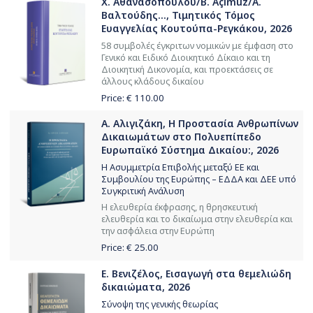
Χ. Αθανασοπούλου/B. Açımuz/Α.
Βαλτούδης..., Τιμητικός Τόμος
Ευαγγελίας Κουτούπα-Ρεγκάκου, 2026
58 συμβολές έγκριτων νομικών με έμφαση στο
Γενικό και Ειδικό Διοικητικό Δίκαιο και τη
Διοικητική Δικονομία, και προεκτάσεις σε
άλλους κλάδους δικαίου
Price: €
110.00
Α. Αλιγιζάκη, Η Προστασία Ανθρωπίνων
Δικαιωμάτων στο Πολυεπίπεδο
Ευρωπαϊκό Σύστημα Δικαίου:, 2026
Η Ασυμμετρία Επιβολής μεταξύ ΕΕ και
Συμβουλίου της Ευρώπης – ΕΔΔΑ και ΔΕΕ υπό
Συγκριτική Ανάλυση
Η ελευθερία έκφρασης, η θρησκευτική
ελευθερία και το δικαίωμα στην ελευθερία και
την ασφάλεια στην Ευρώπη
Price: €
25.00
Ε. Βενιζέλος, Εισαγωγή στα θεμελιώδη
δικαιώματα, 2026
Σύνοψη της γενικής θεωρίας