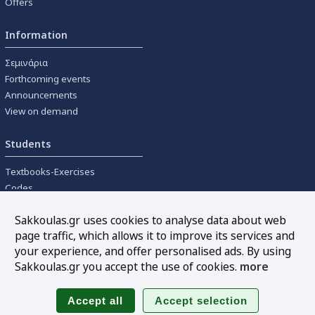
Offers
Information
Σεμινάρια
Forthcoming events
Announcements
View on demand
Students
Textbooks-Exercises
Codes
University textbooks
Sakkoulas.gr uses cookies to analyse data about web
page traffic, which allows it to improve its services and
Tools
your experience, and offer personalised ads. By using
Online interest calculation
Sakkoulas.gr you accept the use of cookies.
more
Newsletter
Sitemap