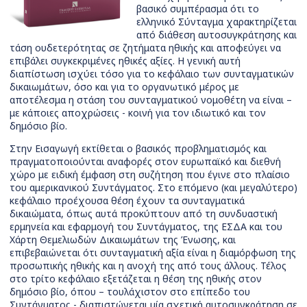
βασικό συμπέρασμα ότι το
ελληνικό Σύνταγμα χαρακτηρίζεται
από διάθεση αυτοσυγκράτησης και
τάση ουδετερότητας σε ζητήματα ηθικής και αποφεύγει να
επιβάλει συγκεκριμένες ηθικές αξίες. Η γενική αυτή
διαπίστωση ισχύει τόσο για το κεφάλαιο των συνταγματικών
δικαιωμάτων, όσο και για το οργανωτικό μέρος με
αποτέλεσμα η στάση του συνταγματικού νομοθέτη να είναι –
με κάποιες αποχρώσεις - κοινή για τον ιδιωτικό και τον
δημόσιο βίο.
Στην Εισαγωγή εκτίθεται ο βασικός προβληματισμός και
πραγματοποιούνται αναφορές στον ευρωπαϊκό και διεθνή
χώρο με ειδική έμφαση στη συζήτηση που έγινε στο πλαίσιο
του αμερικανικού Συντάγματος. Στο επόμενο (και μεγαλύτερο)
κεφάλαιο προέχουσα θέση έχουν τα συνταγματικά
δικαιώματα, όπως αυτά προκύπτουν από τη συνδυαστική
ερμηνεία και εφαρμογή του Συντάγματος, της ΕΣΔΑ και του
Χάρτη Θεμελιωδών Δικαιωμάτων της Ένωσης, και
επιβεβαιώνεται ότι συνταγματική αξία είναι η διαμόρφωση της
προσωπικής ηθικής και η ανοχή της από τους άλλους. Τέλος
στο τρίτο κεφάλαιο εξετάζεται η θέση της ηθικής στον
δημόσιο βίο, όπου – τουλάχιστον στο επίπεδο του
Συντάγματος - διαπιστώνεται μία σχετική αυτοσυγκράτηση σε