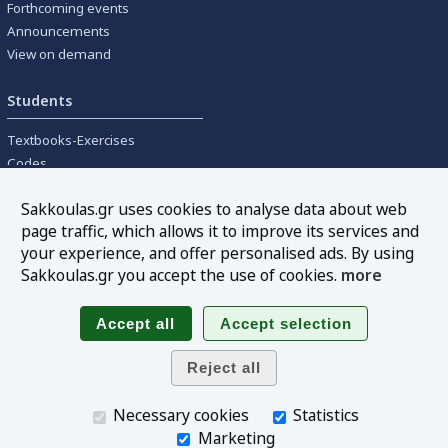
Forthcoming events
Announcements
View on demand
Students
Textbooks-Exercises
Codes
University textbooks
Sakkoulas.gr uses cookies to analyse data about web
page traffic, which allows it to improve its services and
Tools
your experience, and offer personalised ads. By using
Online interest calculation
Sakkoulas.gr you accept the use of cookies.
more
Newsletter
Sitemap
Follow us
Necessary cookies
Statistics
Marketing