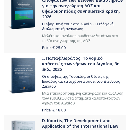
αποφάσεων των Διεθνών Δικαστηρίων
για την αναγνώριση ΑΟΖ και
υφαλοκρηπίδας σε νησιωτικά κράτη,
2026
Η εφαρμογή τους στο Αιγαίο – Η ελληνική
διπλωματική ανάγνωση
Μελέτη και ανάλυση σύνθετων θεμάτων στο
πεδίο αναγνώρισης της ΑΟΖ
Price: €
25.00
Ι. Παπαφλωράτος, Το νομικό
καθεστώς των νήσων του Αιγαίου, 3η
έκδ., 2026
Οι απόψεις της Τουρκίας, οι θέσεις της
Ελλάδος και τα ισχύοντα βάσει του Διεθνούς
Δικαίου
Μία επικαιροποιημένη καταγραφή και ανάλυση
των εξελίξεων στα ζητήματα καθεστώτος των
νήσων του Αιγαίου
Price: €
18.00
D. Kourtis, The Development and
Application of the International Law