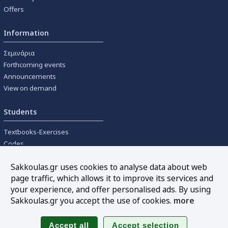
Offers
Information
Σεμινάρια
Forthcoming events
Announcements
View on demand
Students
Textbooks-Exercises
Codes
University textbooks
Sakkoulas.gr uses cookies to analyse data about web
page traffic, which allows it to improve its services and
Tools
your experience, and offer personalised ads. By using
Online interest calculation
Sakkoulas.gr you accept the use of cookies.
more
Newsletter
Sitemap