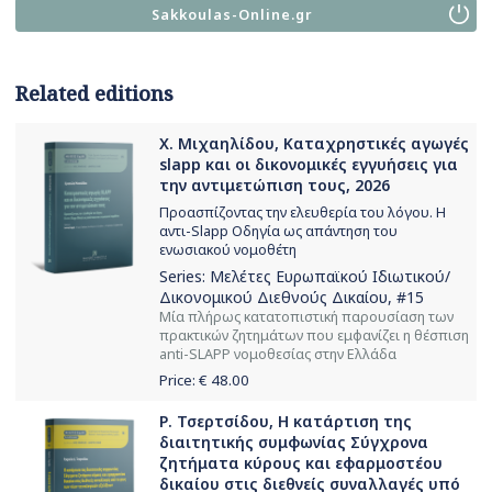
Sakkoulas-Online.gr
Related editions
Χ. Μιχαηλίδου, Καταχρηστικές αγωγές
slapp και οι δικονομικές εγγυήσεις για
την αντιμετώπιση τους, 2026
Προασπίζοντας την ελευθερία του λόγου. Η
αντι-Slapp Οδηγία ως απάντηση του
ενωσιακού νομοθέτη
Series:
Μελέτες Ευρωπαϊκού Ιδιωτικού/
Δικονομικού Διεθνούς Δικαίου
, #15
Μία πλήρως κατατοπιστική παρουσίαση των
πρακτικών ζητημάτων που εμφανίζει η θέσπιση
anti-SLAPΡ νομοθεσίας στην Ελλάδα
Price: €
48.00
Ρ. Τσερτσίδου, Η κατάρτιση της
διαιτητικής συμφωνίας Σύγχρονα
ζητήματα κύρους και εφαρμοστέου
δικαίου στις διεθνείς συναλλαγές υπό