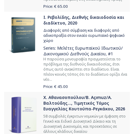
Price: €
65.00
Ι. Ρεβολίδης, Διεθνής δικαιοδοσία και
διαδίκτυο, 2020
Διαφορές από σύμβαση και διαφορές από
αδικοπραξία στον ενιαίο ευρωπαϊκό ψηφιακό
χώρο
Series:
Μελέτες Ευρωπαϊκού Ιδιωτικού/
Δικονομικού Διεθνούς Δικαίου
, #1
Η παρούσα μονογραφία πραγματεύεται το
πρόβλημα της διεθνούς δικαιοδοσίας, έτσι
όπως αυτό ανακύπτει στο διαδίκτυο. Είναι
πλέον κοινός τόπος ότι το διαδίκτυο ορίζει ένα
νέο...
Price: €
45.00
Χ. Αθανασοπούλου/B. Açımuz/Α.
Βαλτούδης..., Τιμητικός Τόμος
Ευαγγελίας Κουτούπα-Ρεγκάκου, 2026
58 συμβολές έγκριτων νομικών με έμφαση στο
Γενικό και Ειδικό Διοικητικό Δίκαιο και τη
Διοικητική Δικονομία, και προεκτάσεις σε
άλλους κλάδους δικαίου