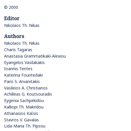
© 2000
Editor
Nikolaos Th. Nikas
Authors
Nikolaos Th. Nikas
Charis Tagaras
Anastasia Grammatikaki-Alexiou
Eyangelos Vasilakakis
Ioannis Tentes
Katerina Fountedaki
Paris S. Arvanitakis
Vasileios A. Christianos
Achilleas G. Koutsouradis
Eygenia Sachpekidou
Kalliopi Th. Makridou
Athanasios Kaΐsis
Stavros V. Gavalas
Lida-Maria Th. Pipsou