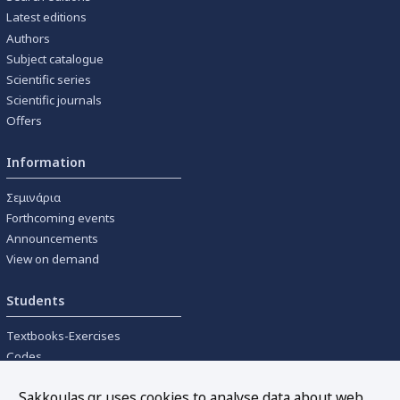
Latest editions
Authors
Subject catalogue
Scientific series
Scientific journals
Offers
Information
Σεμινάρια
Forthcoming events
Announcements
View on demand
Students
Textbooks-Exercises
Codes
University textbooks
Sakkoulas.gr uses cookies to analyse data about web