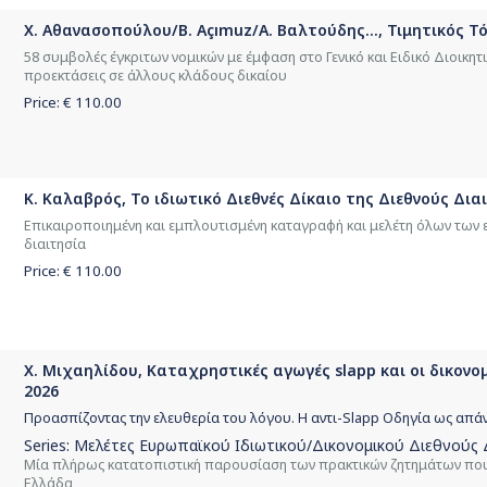
Χ. Αθανασοπούλου/B. Açımuz/Α. Βαλτούδης..., Τιμητικός 
58 συμβολές έγκριτων νομικών με έμφαση στο Γενικό και Ειδικό Διοικητικ
προεκτάσεις σε άλλους κλάδους δικαίου
Price: €
110.00
Κ. Καλαβρός, Το ιδιωτικό Διεθνές Δίκαιο της Διεθνούς Διαι
Επικαιροποιημένη και εμπλουτισμένη καταγραφή και μελέτη όλων των
διαιτησία
Price: €
110.00
Χ. Μιχαηλίδου, Καταχρηστικές αγωγές slapp και οι δικονομ
2026
Προασπίζοντας την ελευθερία του λόγου. Η αντι-Slapp Οδηγία ως απά
Series:
Μελέτες Ευρωπαϊκού Ιδιωτικού/Δικονομικού Διεθνούς 
Μία πλήρως κατατοπιστική παρουσίαση των πρακτικών ζητημάτων που 
Ελλάδα