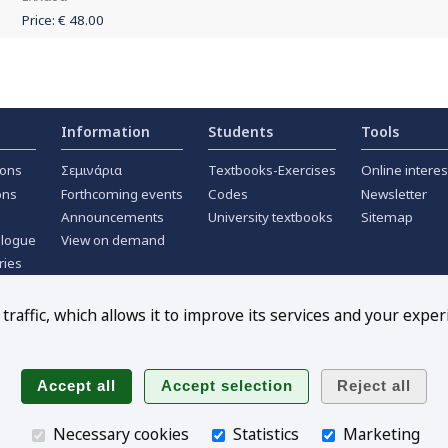
Price: €
48.00
Information
Students
Tools
ions
Σεμινάρια
Textbooks-Exercises
Online interes
ons
Forthcoming events
Codes
Newsletter
Announcements
University textbooks
Sitemap
alogue
View on demand
ries
ournals
raffic, which allows it to improve its services and your exper
Follow us
Necessary cookies
Statistics
Marketing