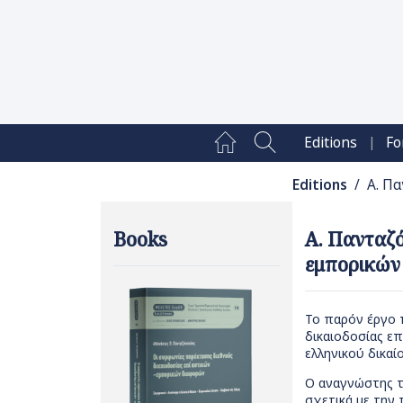
|
Editions
Fo
Editions
/ Α. Πα
Books
Α. Πανταζό
εμπορικών
Το παρόν έργο 
δικαιοδοσίας ε
ελληνικού δικαί
Ο αναγνώστης τ
σχετικά με την 