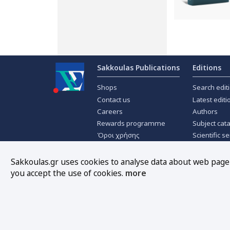
Sakkoulas Publications
Editions
Shops
Search edit
Contact us
Latest editi
Careers
Authors
Rewards programme
Subject cat
Όροι χρήσης
Scientific se
Privacy policy
Scientific j
About Cookies
Offers
Sakkoulas.gr uses cookies to analyse data about web page t
you accept the use of cookies.
more