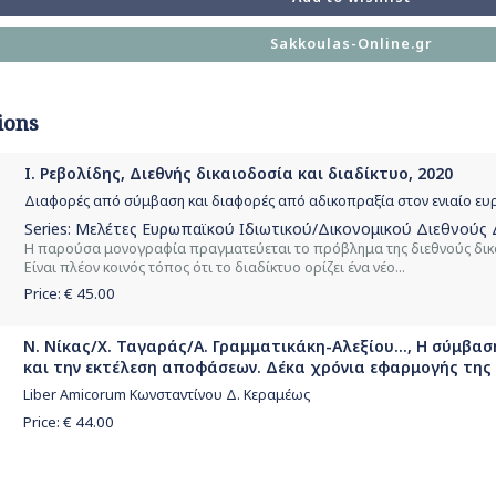
Sakkoulas-Online.gr
ions
Ι. Ρεβολίδης, Διεθνής δικαιοδοσία και διαδίκτυο, 2020
Διαφορές από σύμβαση και διαφορές από αδικοπραξία στον ενιαίο ε
Series:
Μελέτες Ευρωπαϊκού Ιδιωτικού/Δικονομικού Διεθνούς 
Η παρούσα μονογραφία πραγματεύεται το πρόβλημα της διεθνούς δικα
Είναι πλέον κοινός τόπος ότι το διαδίκτυο ορίζει ένα νέο...
Price: €
45.00
Ν. Νίκας/Χ. Ταγαράς/Α. Γραμματικάκη-Αλεξίου..., Η σύμβασ
και την εκτέλεση αποφάσεων. Δέκα χρόνια εφαρμογής της 
Liber Amicorum Κωνσταντίνου Δ. Κεραμέως
Price: €
44.00