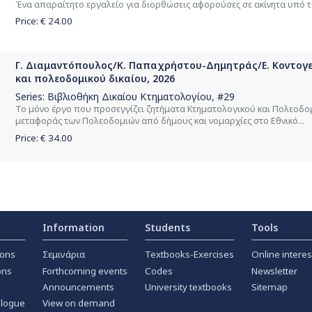
Ένα απαραίτητο εργαλείο για διορθώσεις αφορούσες σε ακίνητα υπό το
Price: €
24.00
Γ. Διαμαντόπουλος/Κ. Παπαχρήστου-Δημητράς/Ε. Κοντογε
και πολεοδομικού δικαίου, 2026
Series:
Βιβλιοθήκη Δικαίου Κτηματολογίου
, #29
Το μόνο έργο που προσεγγίζει ζητήματα Κτηματολογικού και Πολεοδομι
μεταφοράς των Πολεοδομιών από δήμους και νομαρχίες στο Εθνικό...
Price: €
34.00
Information
Students
Tools
ions
Σεμινάρια
Textbooks-Exercises
Online interes
ons
Forthcoming events
Codes
Newsletter
Announcements
University textbooks
Sitemap
alogue
View on demand