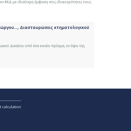
ν ΚΚΔ με ιδιαίτερη έμφαση στις ιδιαιτερότητες τους
ώργου..., Διασταυρώσεις κτηματολογικού
κού Δικαίου υπό ένα ενιαίο πρίσμα, εν όψει της
t calculation