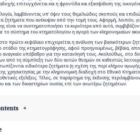
αδοχής επιτυγχάνεται και η φροντίδα και εξασφάλιση της οικογένει
λογία, λαμβάνοντας υπ’ όψιν τους θεμελιώδεις σκοπούς και επιδι
α ζητήματα που ανέκυψαν από την τομή τους. Αφορμή, λοιπόν, γι
ς είναι να συστηματοποιήσει τα κυριότερα από αυτά, συμβιβάζοντ
με το σύστημα του κτηματολογίου η αγορά των κληρονομιαίων ακι
 στο πρώτο κεφάλαιο επιχειρείται η ανάλυση των βασικότερων ζη
 στάδιο της κτηματογράφησης, αφού προηγουμένως, βέβαια, αποσ
το αναγκαίο υπόβαθρο για την κατανόησή τους. Ακολούθως, στο δ
ν από τη σύμπλεξη των δύο αυτών θεσμών σε καθεστώς λειτουργ
τωπίζονται ειδικότερα ζητήματα (η σχέση της περί κλήρου αγωγής 
της χρησικτησίας με την κληρονομική διαδοχή στο Εθνικό Κτηματο
ετικές εξελίξεις. Τέλος, σε παράρτημα της έκδοσης περιλαμβάνο
ου και των δικαστηρίων ουσίας επί των ανωτέρω ζητημάτων.
contents
+
e