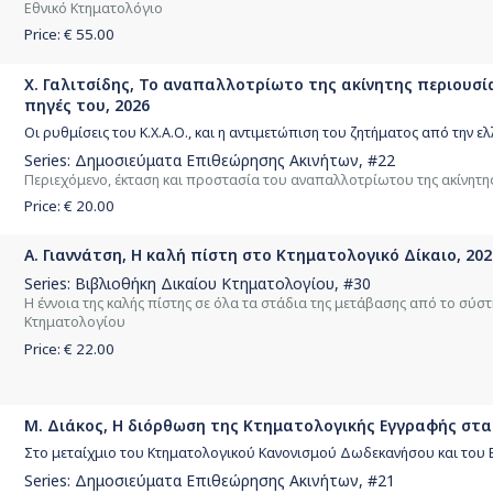
Εθνικό Κτηματολόγιο
Price: €
55.00
Χ. Γαλιτσίδης, Το αναπαλλοτρίωτο της ακίνητης περιουσί
πηγές του, 2026
Οι ρυθμίσεις του Κ.Χ.Α.Ο., και η αντιμετώπιση του ζητήματος από την ελ
Series:
Δημοσιεύματα Επιθεώρησης Ακινήτων
, #22
Περιεχόμενο, έκταση και προστασία του αναπαλλοτρίωτου της ακίνητ
Price: €
20.00
Α. Γιαννάτση, Η καλή πίστη στο Κτηματολογικό Δίκαιο, 202
Series:
Βιβλιοθήκη Δικαίου Κτηματολογίου
, #30
Η έννοια της καλής πίστης σε όλα τα στάδια της μετάβασης από το σύ
Κτηματολογίου
Price: €
22.00
Μ. Διάκος, Η διόρθωση της Κτηματολογικής Εγγραφής στα
Στο μεταίχμιο του Κτηματολογικού Κανονισμού Δωδεκανήσου και του 
Series:
Δημοσιεύματα Επιθεώρησης Ακινήτων
, #21