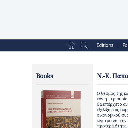
|
Editions
Fo
Books
Ν.-Κ. Παπα
Ο θεσμός της κλ
εάν η περιουσία
θα επέρχετο αν
εξέλιξη μιας συ
οικονομικού συσ
κίνητρο για την
προτεραιότητα π