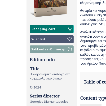
κληρονομικής δι
Θεωρία και νομο
δώσουν λύση στ
παρούσας μελέτη
αναδειχθεί ότι 
Shopping cart
Αναλυτικότερα,
ανακύπτουν στο
Wishlist
δημιουργείται 
των προβλημάτω
Sakkoulas-Online.gr
κεφάλαιο αντιμε
καθώς και αυτή 
πρόσφατες νομοθ
Edition info
του Αρείου Πάγ
Title
Η κληρονομική διαδοχή στο
κτηματολογικό δίκαιο
Table of 
© 2024
Series director
Content typ
Georgios Diamantopoulos