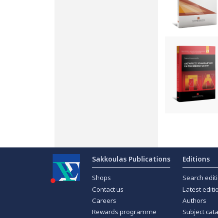
Sakkoulas Publications
Editions
Shops
Search edit
Contact us
Latest editi
Careers
Authors
Rewards programme
Subject cat