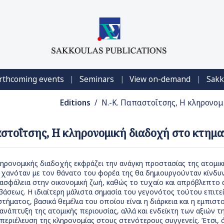
|
|
|
rthcoming events
Seminars
View on-demand
Sakk
Editions
/ Ν.-Κ. Παπαστοΐτσης, Η κληρονομ
στοΐτσης, Η κληρονομική διαδοχή στο κτηματ
ηρονομικής διαδοχής εκφράζει την ανάγκη προστασίας της ατομικής
 χανόταν με τον θάνατο του φορέα της θα δημιουργούνταν κίνδυν
ασφάλεια στην οικονομική ζωή, καθώς το τυχαίο και απρόβλεπτο 
μβάσεως. Η ιδιαίτερη μάλιστα σημασία του γεγονότος τούτου επιτε
τήματος, βασικά θεμέλια του οποίου είναι η διάρκεια και η εμπισ
 ανάπτυξη της ατομικής περιουσίας, αλλά και ενδείκτη των αξιών τη
εριέλευση της κληρονομίας στους στενότερους συγγενείς. Έτσι, ό