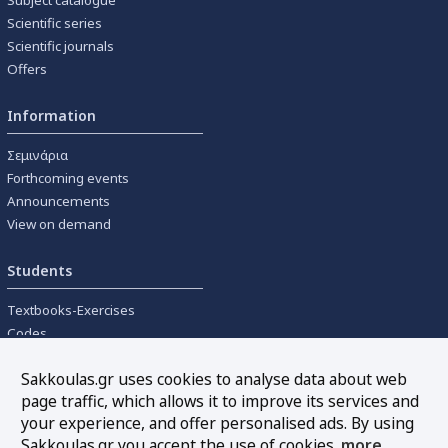
Scientific series
Scientific journals
Offers
Information
Σεμινάρια
Forthcoming events
Announcements
View on demand
Students
Textbooks-Exercises
Codes
University textbooks
Sakkoulas.gr uses cookies to analyse data about web
page traffic, which allows it to improve its services and
Tools
your experience, and offer personalised ads. By using
Online interest calculation
Sakkoulas.gr you accept the use of cookies.
more