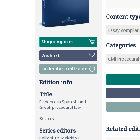
Content typ
Essay compilat
Shopping cart
Categories
Wishlist
Civil Procedura
Sakkoulas-Online.gr
Edition info
Title
Evidence in Spanish and
Greek procedural law
© 2018
Related edit
Series editors
Kalliopi Th. Makridou