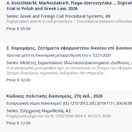
A. Kościółek/M. Markoulakis/K. Flaga-Gieruszyńska..., Digitali
trial in Polish and Greek Law, 2026
Series:
Greek and Foreign Civil Procedural Systems
, #8
Digitalization and AI in civil procedure – The balance between effective
Price: €
55.00
Σ. Καραμέρος, Ζητήματα εφαρμοστέου δικαίου επί διασυν
πριν και μετά τη δικονομική μεταρρύθμιση του ν. 5221/2025
Series:
Μελέτες Ευρωπαϊκού Ιδιωτικού/Δικονομικού Διεθνούς 
Η συγκεκριμένη μονογραφία έχει ως αντικείμενο το ζήτημα του εφαρμο
ζήτημα ιδιαιτέρως σημαντικό, δεδομένου ότι επηρεάζει...
Price: €
32.00
Κώδικας πολιτικής δικονομίας, 27η έκδ., 2026
Εισαγωγικός νόμος Κανονισμοί: (ΕΕ) 1215/2012, (ΕΕ) 2019/1111, (ΕΚ) 4/2
Series:
Σύγχρονη Νομοθεσία
, #2
Ενημέρωση μέχρι και τον Ν. 5303/2026 (ΦΕΚ Α΄ 81/22.5.2026)
Price: €
12.00