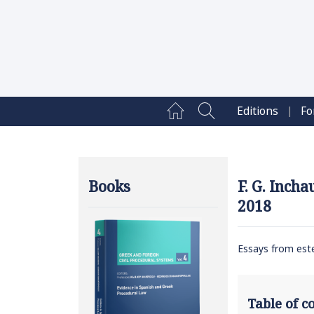
|
Editions
Fo
Books
F. G. Incha
2018
Essays from est
Table of 