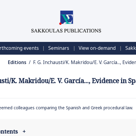
|
|
|
rthcoming events
Seminars
View on-demand
Sakk
Editions
/ F. G. Inchausti/K. Makridou/E. V. García..., Evi
usti/K. Makridou/E. V. García..., Evidence in 
eemed colleagues comparing the Spanish and Greek procedural law.
contents
+