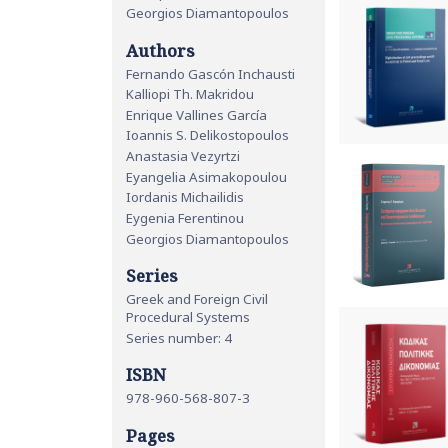
Georgios Diamantopoulos
Authors
Fernando Gascón Inchausti
Kalliopi Th. Makridou
Enrique Vallines García
Ioannis S. Delikostopoulos
Anastasia Vezyrtzi
Eyangelia Asimakopoulou
Iordanis Michailidis
Eygenia Ferentinou
Georgios Diamantopoulos
Series
Greek and Foreign Civil
Procedural Systems
Series number: 4
ISBN
978-960-568-807-3
Pages