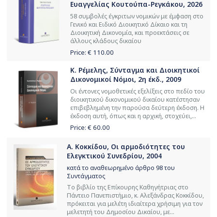
Ευαγγελίας Κουτούπα-Ρεγκάκου, 2026
58 συμβολές έγκριτων νομικών με έμφαση στο
Γενικό και Ειδικό Διοικητικό Δίκαιο και τη
Διοικητική Δικονομία, και προεκτάσεις σε
άλλους κλάδους δικαίου
Price: €
110.00
Κ. Ρέμελης, Σύνταγμα και Διοικητικοί
Δικονομικοί Νόμοι, 2η έκδ., 2009
Oι έντονες νομοθετικές εξελίξεις στο πεδίο του
διοικητικού δικονομικού δικαίου κατέστησαν
επιβεβλημένη την παρούσα δεύτερη έκδοση. Η
έκδοση αυτή, όπως και η αρχική, στοχεύει,...
Price: €
60.00
Α. Κοκκίδου, Οι αρμοδιότητες του
Ελεγκτικού Συνεδρίου, 2004
κατά το αναθεωρημένο άρθρο 98 του
Συντάγματος
Tο βιβλίο της Επίκουρης Καθηγήτριας στο
Πάντειο Πανεπιστήμιο, κ. Αλεξάνδρας Κοκκίδου,
πρόκειται για μελέτη ιδιαίτερα χρήσιμη για τον
μελετητή του Δημοσίου Δικαίου, με...