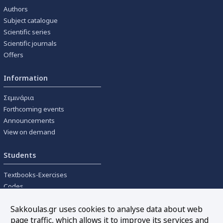
Authors
Subject catalogue
Scientific series
Scientific journals
Offers
Information
Σεμινάρια
Forthcoming events
Announcements
View on demand
Students
Textbooks-Exercises
Codes
University textbooks
Sakkoulas.gr uses cookies to analyse data about web
page traffic, which allows it to improve its services and
Tools