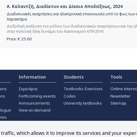
Α. Καλαντζή, Διαδίκτυο και Δίκαιο Αποδείξεως, 2024
Διαδικτυακές αναρτήσεις και ηλεκτρονική επικοινωνία υπό το φως τ
Χαρακτήρα
Διεξοδική ανάλυση του ρόλου των διαδικτυακών αναρτήσεων και της η
στην πολιτική δίκη δυνάμει του Κανονισμού 679/2016
Price: €
25.00
Information
Students
Tools
ions
Σεμινάρια
Textbooks-Exercises
Online interes
ons
Forthcoming events
Codes
Newsletter
Announcements
University textbooks
Sitemap
alogue
View on demand
ries
ournals
raffic, which allows it to improve its services and your exper