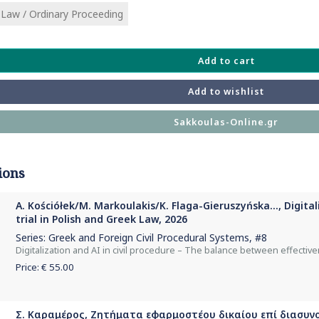
l Law / Ordinary Proceeding
Add to cart
Add to wishlist
Sakkoulas-Online.gr
ions
A. Kościółek/M. Markoulakis/K. Flaga-Gieruszyńska..., Digitali
trial in Polish and Greek Law, 2026
Series:
Greek and Foreign Civil Procedural Systems
, #8
Digitalization and AI in civil procedure – The balance between effective
Price: €
55.00
Σ. Καραμέρος, Ζητήματα εφαρμοστέου δικαίου επί διασυν