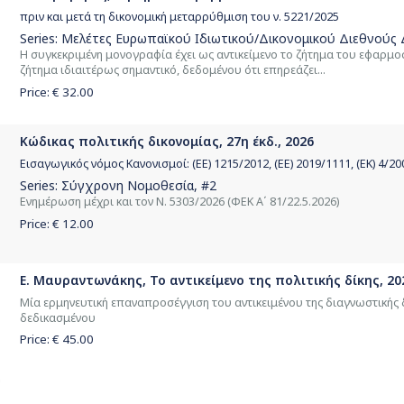
πριν και μετά τη δικονομική μεταρρύθμιση του ν. 5221/2025
Series:
Μελέτες Ευρωπαϊκού Ιδιωτικού/Δικονομικού Διεθνούς 
Η συγκεκριμένη μονογραφία έχει ως αντικείμενο το ζήτημα του εφαρμο
ζήτημα ιδιαιτέρως σημαντικό, δεδομένου ότι επηρεάζει...
Price: €
32.00
Κώδικας πολιτικής δικονομίας, 27η έκδ., 2026
Εισαγωγικός νόμος Κανονισμοί: (ΕΕ) 1215/2012, (ΕΕ) 2019/1111, (ΕΚ) 4/2
Series:
Σύγχρονη Νομοθεσία
, #2
Ενημέρωση μέχρι και τον Ν. 5303/2026 (ΦΕΚ Α΄ 81/22.5.2026)
Price: €
12.00
Ε. Μαυραντωνάκης, Το αντικείμενο της πολιτικής δίκης, 20
Μία ερμηνευτική επαναπροσέγγιση του αντικειμένου της διαγνωστικής 
δεδικασμένου
Price: €
45.00