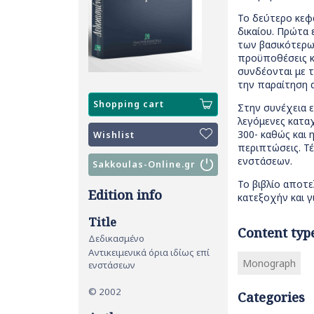
Το δεύτερο κεφά
δικαίου. Πρώτα 
των βασικότερων
προϋποθέσεις κα
συνδέονται με 
την παραίτηση 
Shopping cart
Στην συνέχεια ε
λεγόμενες καταχ
300- καθώς και
Wishlist
περιπτώσεις. Τέ
ενστάσεων.
Sakkoulas-Online.gr
Το βιβλίο αποτ
Edition info
κατεξοχήν και γ
Title
Content typ
Δεδικασμένο
Αντικειμενικά όρια ιδίως επί
Monograph
ενστάσεων
© 2002
Categories