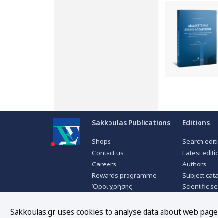
Sakkoulas Publications
Editions
Shops
Search edit
Contact us
Latest editi
Careers
Authors
Rewards programme
Subject cat
Όροι χρήσης
Scientific se
Privacy policy
Scientific j
About Cookies
Offers
Sakkoulas.gr uses cookies to analyse data about web page t