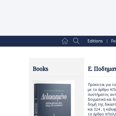
|
Editions
Fo
Books
Ε. Ποδηματ
Πρόκειται για 
με το άρθρο ΚΠο
συστήματος αντ
δογματικά και 
δομή της δικασ
και 324 , η κάλ
το άρθρο ΚΠολΔ