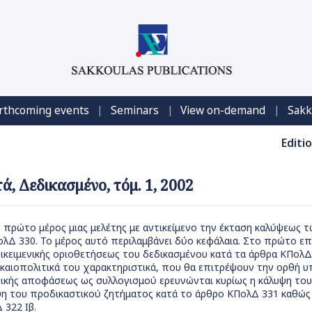
|
|
|
rthcoming events
Seminars
View on-demand
Sakk
Editi
ά, Δεδικασμένο, τόμ. 1, 2002
το πρώτο μέρος μιας μελέτης με αντικείμενο την έκταση καλύψεω
λΔ 330. Το μέρος αυτό περιλαμβάνει δύο κεφάλαια. Στο πρώτο επι
ικειμενικής οριοθετήσεως του δεδικασμένου κατά τα άρθρα ΚΠολΔ 
δικαιοπολιτικά του χαρακτηριστικά, που θα επιτρέψουν την ορθή 
τικής αποφάσεως ως συλλογισμού ερευνώνται κυρίως η κάλυψη του
υψη του προδικαστικού ζητήματος κατά το άρθρο ΚΠολΔ 331 καθώς 
 322 Ιβ.