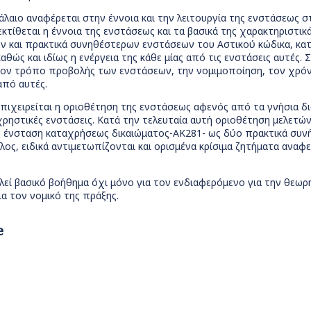
λαιο αναφέρεται στην έννοια και την λειτουργία της ενστάσεως σ
εκτίθεται η έννοια της ενστάσεως και τα βασικά της χαρακτηριστ
 και πρακτικά συνηθέστερων ενστάσεων του Αστικού κώδικα, κατά
θώς και ιδίως η ενέργεια της κάθε μίας από τις ενστάσεις αυτές.
τον τρόπο προβολής των ενστάσεων, την νομιμοποίηση, τον χρόνο
από αυτές.
πιχειρείται η οριοθέτηση της ενστάσεως αφενός από τα γνήσια δι
ρηστικές ενστάσεις. Κατά την τελευταία αυτή οριοθέτηση μελετών
 η ένσταση καταχρήσεως δικαιώματος-ΑΚ281- ως δύο πρακτικά συνή
λος, ειδικά αντιμετωπίζονται και ορισμένα κρίσιμα ζητήματα ανα
ελεί βασικό βοήθημα όχι μόνο για τον ενδιαφερόμενο για την θε
ια τον νομικό της πράξης.
e