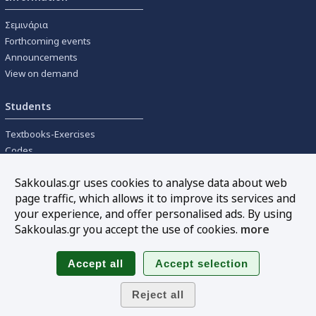
Σεμινάρια
Forthcoming events
Announcements
View on demand
Students
Textbooks-Exercises
Codes
University textbooks
Sakkoulas.gr uses cookies to analyse data about web
page traffic, which allows it to improve its services and
Tools
your experience, and offer personalised ads. By using
Online interest calculation
Sakkoulas.gr you accept the use of cookies.
more
Newsletter
Sitemap
Follow us