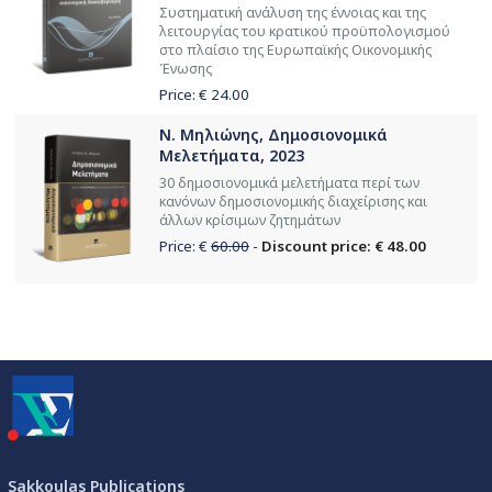
Συστηματική ανάλυση της έννοιας και της
λειτουργίας του κρατικού προϋπολογισμού
στο πλαίσιο της Ευρωπαϊκής Οικονομικής
Ένωσης
Price: €
24.00
Ν. Μηλιώνης, Δημοσιονομικά
Μελετήματα, 2023
30 δημοσιονομικά μελετήματα περί των
κανόνων δημοσιονομικής διαχείρισης και
άλλων κρίσιμων ζητημάτων
Price: €
60.00
-
Discount price: € 48.00
Sakkoulas Publications