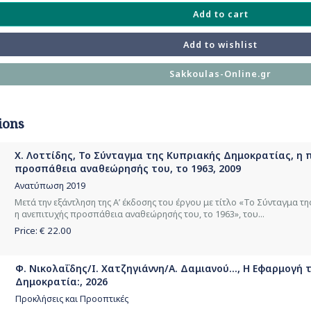
Add to cart
Add to wishlist
Sakkoulas-Online.gr
ions
Χ. Λοττίδης, Το Σύνταγμα της Κυπριακής Δημοκρατίας, η
προσπάθεια αναθεώρησής του, τo 1963, 2009
Ανατύπωση 2019
Μετά την εξάντληση της Α’ έκδοσης του έργου με τίτλο «Το Σύνταγμα τ
η ανεπιτυχής προσπάθεια αναθεώρησής του, τo 1963», του...
Price: €
22.00
Φ. Νικολαΐδης/Ι. Χατζηγιάννη/Α. Δαμιανού..., Η Εφαρμογή
Δημοκρατία:, 2026
Προκλήσεις και Προοπτικές