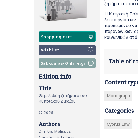
ζητήματα τόσο ο
Η Κυπριακή Πολι
λειτουργία των
προκειμένου να
παραγωγικών δρα
Shopping cart
κοινωνικών στό
Wishlist
Table of 
Sakkoulas-Online.gr
Edition info
Content typ
Title
Θεμελιώδη ζητήματα του
Monograph
Κυπριακού Δικαίου
Categories
© 2026
Authors
Cyprus Law
Dimitris Melissas
Christis Th. Lottidis