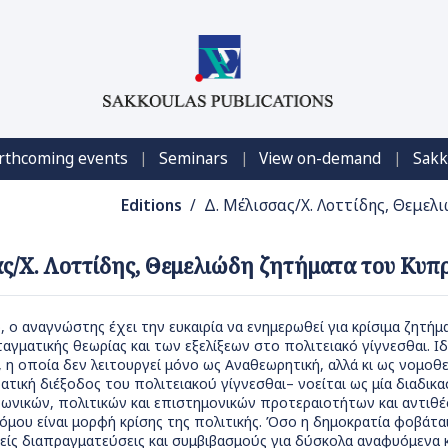
|
|
|
rthcoming events
Seminars
View on-demand
Sakk
Editions
/ Δ. Μέλισσας/Χ. Λοττίδης, Θεμελ
ς/Χ. Λοττίδης, Θεμελιώδη ζητήματα του Κυπρ
 ο αναγνώστης έχει την ευκαιρία να ενημερωθεί για κρίσιμα ζητήμ
αγματικής θεωρίας και των εξελίξεων στο πολιτειακό γίγνεσθαι. Ιδ
 οποία δεν λειτουργεί μόνο ως Αναθεωρητική, αλλά κι ως νομοθετ
ρατική διέξοδος του πολιτειακού γίγνεσθαι– νοείται ως μία διαδι
νωνικών, πολιτικών και επιστημονικών προτεραιοτήτων και αντιθ
μου είναι μορφή κρίσης της πολιτικής. Όσο η δημοκρατία φοβάται
ίς διαπραγματεύσεις και συμβιβασμούς για δύσκολα αναφυόμενα κο