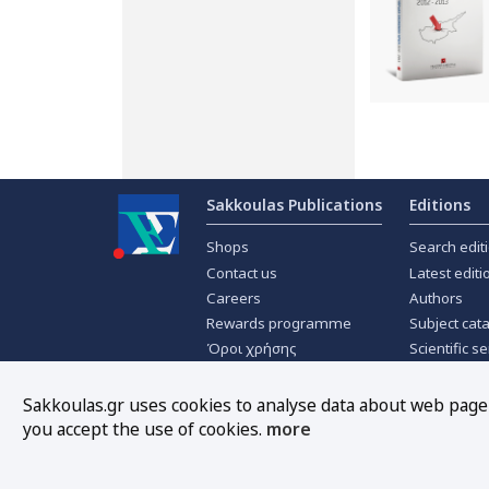
Sakkoulas Publications
Editions
Shops
Search edit
Contact us
Latest editi
Careers
Authors
Rewards programme
Subject cat
Όροι χρήσης
Scientific se
Privacy policy
Scientific j
About Cookies
Offers
Sakkoulas.gr uses cookies to analyse data about web page t
you accept the use of cookies.
more