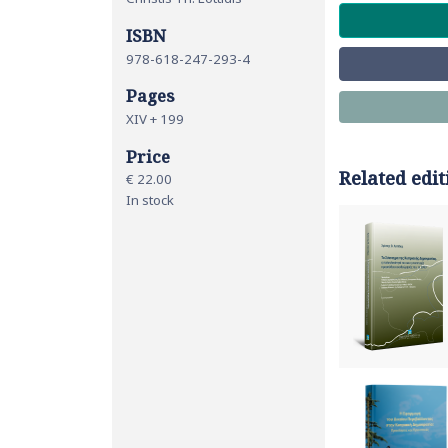
ISBN
978-618-247-293-4
Pages
XIV + 199
Price
Related edit
€ 22.00
In stock