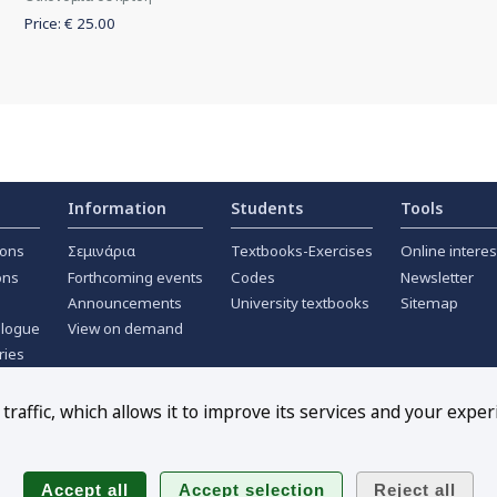
Price: €
25.00
Information
Students
Tools
ions
Σεμινάρια
Textbooks-Exercises
Online interes
ons
Forthcoming events
Codes
Newsletter
Announcements
University textbooks
Sitemap
alogue
View on demand
ries
ournals
raffic, which allows it to improve its services and your exper
Follow us