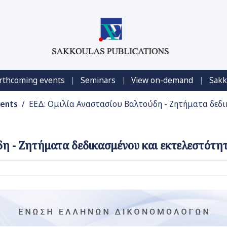
|
|
|
rthcoming events
Seminars
View on-demand
Sakk
vents
/ ΕΕΔ: Ομιλία Αναστασίου Βαλτούδη - Ζητήματα δεδικ
η - Ζητήματα δεδικασμένου και εκτελεστότητα