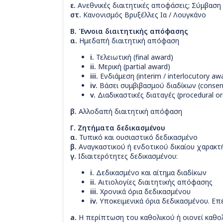
ε.
Ανεθνικές διαιτητικές αποφάσεις; Σύμβαση
στ.
Κανονισμός Βρυξέλλες Ια / Λουγκάνο
Β. Έννοια διαιτητικής απόφασης
α.
Ημεδαπή διαιτητική απόφαση
i.
Τελειωτική (final award)
ii.
Μερική (partial award)
iii.
Ενδιάμεση (interim / interlocutory aw
iv.
Βάσει συμβιβασμού διαδίκων (consen
v.
Διαδικαστικές διαταγές (procedural or
β.
Αλλοδαπή διαιτητική απόφαση
Γ. Ζητήματα δεδικασμένου
α.
Τυπικό και ουσιαστικό δεδικασμένο
β.
Αναγκαστικού ή ενδοτικού δικαίου χαρακτ
γ.
Ιδιαιτερότητες δεδικασμένου:
i.
Δεδικασμένο και αίτημα διαδίκων
ii.
Αιτιολογίες διαιτητικής απόφασης
iii.
Χρονικά όρια δεδικασμένου
iv.
Υποκειμενικά όρια δεδικασμένου. Επ
a.
Η περίπτωση του καθολικού ή οιονεί καθο