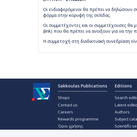
Οι ενδιαφερόμενοι θα πρέπει να δηλώσουν σ
φόρμα στην κορυφή της σελίδας.
Οι συμμετέχοντες και οι συμμετέχουσες θα
(link) που θα πρέπει να ανοίξουν για να την
Η συμμετοχή στη διαδικτυακή συνεδρίαση είν
Sakkoulas Publications
Editions
Shops
Search edit
Contact us
Latest editi
Careers
Authors
Rewards programme
Subject cat
Όροι χρήσης
Scientific se
Privacy policy
Scientific j