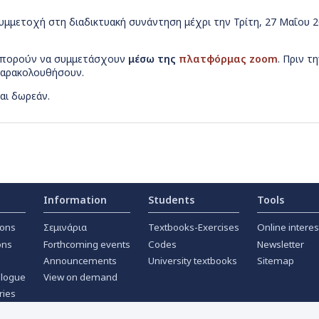
υμμετοχή στη διαδικτυακή συνάντηση μέχρι την Τρίτη, 27 Μαΐου 2
 μπορούν να συμμετάσχουν
μέσω της
πλατφόρμας zoom
. Πριν 
 παρακολουθήσουν.
αι δωρεάν.
Information
Students
Tools
ions
Σεμινάρια
Textbooks-Exercises
Online interes
ons
Forthcoming events
Codes
Newsletter
Announcements
University textbooks
Sitemap
alogue
View on demand
ries
ournals