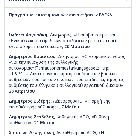
Πρόγραμμα επιστημονικών συναντήσεων ΕΔΕΚΑ
Ιωάννα Αργυράκη
, Δικηγόρος, «Η συμβατότητα του
εθνικού δικαίου ομαδικών απολύσεων με το εν ευρεία
εννοία ευρωπαϊκό δίκαιο»,
26 Μαρτίου
Δημήτριος Βασιλείου
, Δικηγόρος, «Ο γερμανικός νόμος
«για την ενίσχυση της συλλογικής
αυτονομίας»(Tarifautonomiestärkungsgesetz) της
11.8.2014. Δικαιοσυγκριτική παρουσίαση των βασικών
ρυθμίσεών του και των σκοπών που επιδιώκει, προς τις
ρυθμίσεις του ελληνικού συλλογικού εργατικού δικαίου»,
23 Απριλίου
Δημήτριος Σιδέρης
, Λέκτορας ΑΠΘ, «Η αρχή της
ευνοϊκότερης ρύθμισης»
, 7 Μαΐου
Δημήτριος Ζερδελής
, Καθηγητής ΑΠΘ, «Ευθύνη
μισθωτού»,
21 Μαΐου
Χριστίνα Δεληγιάννη,
Αν.καθηγήτρια ΑΠΘ, «Η