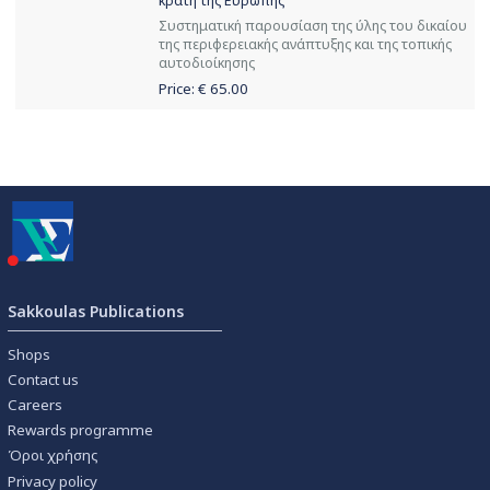
κράτη της Ευρώπης
Συστηματική παρουσίαση της ύλης του δικαίου
της περιφερειακής ανάπτυξης και της τοπικής
αυτοδιοίκησης
Price: €
65.00
Sakkoulas Publications
Shops
Contact us
Careers
Rewards programme
Όροι χρήσης
Privacy policy