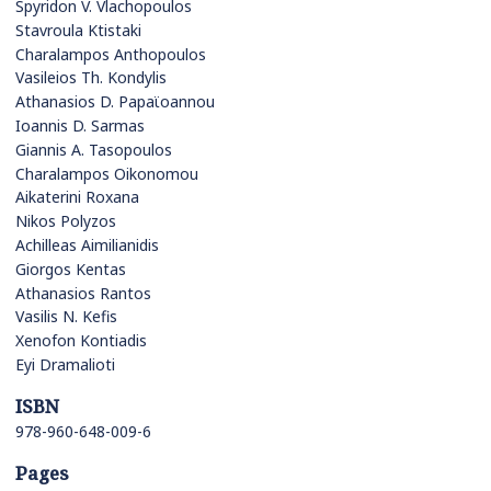
Spyridon V. Vlachopoulos
Stavroula Ktistaki
Charalampos Anthopoulos
Vasileios Th. Kondylis
Athanasios D. Papaϊoannou
Ioannis D. Sarmas
Giannis A. Tasopoulos
Charalampos Oikonomou
Aikaterini Roxana
Nikos Polyzos
Achilleas Aimilianidis
Giorgos Kentas
Athanasios Rantos
Vasilis N. Kefis
Xenofon Kontiadis
Eyi Dramalioti
ISBN
978-960-648-009-6
Pages