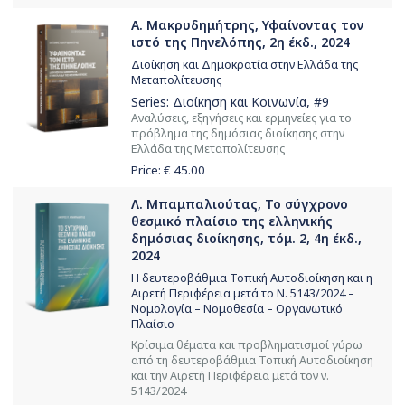
Α. Μακρυδημήτρης, Υφαίνοντας τον
ιστό της Πηνελόπης, 2η έκδ., 2024
Διοίκηση και Δημοκρατία στην Ελλάδα της
Μεταπολίτευσης
Series:
Διοίκηση και Κοινωνία
, #9
Αναλύσεις, εξηγήσεις και ερμηνείες για το
πρόβλημα της δημόσιας διοίκησης στην
Ελλάδα της Μεταπολίτευσης
Price: €
45.00
Λ. Μπαμπαλιούτας, Το σύγχρονο
θεσμικό πλαίσιο της ελληνικής
δημόσιας διοίκησης, τόμ. 2, 4η έκδ.,
2024
Η δευτεροβάθμια Τοπική Αυτοδιοίκηση και η
Αιρετή Περιφέρεια μετά το Ν. 5143/2024 –
Νομολογία – Νομοθεσία – Οργανωτικό
Πλαίσιο
Κρίσιμα θέματα και προβληματισμοί γύρω
από τη δευτεροβάθμια Τοπική Αυτοδιοίκηση
και την Αιρετή Περιφέρεια μετά τον ν.
5143/2024