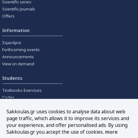
Scientific series
Scientific journals
Offers
Information
Σεμινάρια
Forthcoming events
Announcements
View on demand
Students
Textbooks-Exercises
Codes
University textbooks
Sakkoulas.gr uses cookies to analyse data about web
page traffic, which allows it to improve its services and
Tools
your experience, and offer personalised ads. By using
Online interest calculation
Sakkoulas.gr you accept the use of cookies.
more
Newsletter