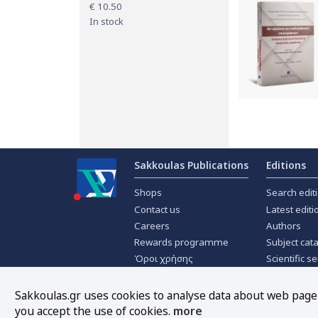
€ 10.50
In stock
Sakkoulas Publications
Editions
Shops
Search edit
Contact us
Latest editi
Careers
Authors
Rewards programme
Subject cat
Όροι χρήσης
Scientific se
Privacy policy
Scientific j
About Cookies
Offers
Sakkoulas.gr uses cookies to analyse data about web page t
you accept the use of cookies.
more