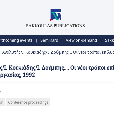
|
|
|
rthcoming events
Seminars
View on-demand
Sakk
. Αναλυτής/Ι. Κουκιάδης/Ι. Δούμπης..., Οι νέοι τρόποι επίλ
/Ι. Κουκιάδης/Ι. Δούμπης..., Οι νέοι τρόποι 
ργασίας, 1992
e
on
Conference proceedings