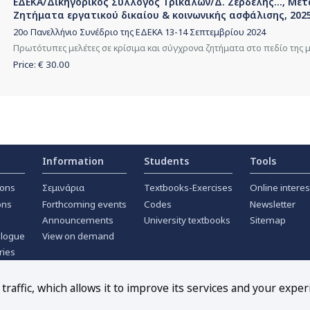
ΕΔΕΚΑ/Δικηγορικός Σύλλογος Τρικάλων/Δ. Ζερδελής..., Με
Ζητήματα εργατικού δικαίου & κοινωνικής ασφάλισης, 202
20o Πανελλήνιο Συνέδριο της ΕΔΕΚΑ 13-14 Σεπτεμβρίου 2024
Πρωτότυπες μελέτες σε κρίσιμα και σύγχρονα ζητήματα στο πεδίο της
Price: €
30.00
Information
Students
Tools
ions
Σεμινάρια
Textbooks-Exercises
Online interes
ons
Forthcoming events
Codes
Newsletter
Announcements
University textbooks
Sitemap
alogue
View on demand
ries
ournals
raffic, which allows it to improve its services and your exper