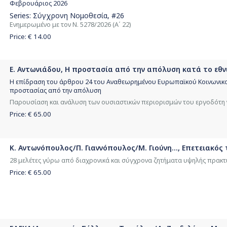
Φεβρουάριος 2026
Series:
Σύγχρονη Νομοθεσία
, #26
Ενημερωμένο με τον Ν. 5278/2026 (Α΄ 22)
Price: €
14.00
Ε. Αντωνιάδου, Η προστασία από την απόλυση κατά το εθνι
Η επίδραση του άρθρου 24 του Αναθεωρημένου Ευρωπαϊκού Κοινωνικο
προστασίας από την απόλυση
Παρουσίαση και ανάλυση των ουσιαστικών περιορισμών του εργοδότη ν
Price: €
65.00
Κ. Αντωνόπουλος/Π. Γιαννόπουλος/Μ. Γιούνη..., Επετειακός
28 μελέτες γύρω από διαχρονικά και σύγχρονα ζητήματα υψηλής πρακτικ
Price: €
65.00