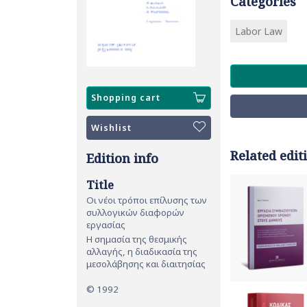
Categories
Labor Law
Shopping cart
Wishlist
Related edit
Edition info
Title
Οι νέοι τρόποι επίλυσης των
συλλογικών διαφορών
εργασίας
Η σημασία της θεσμικής
αλλαγής, η διαδικασία της
μεσολάβησης και διαιτησίας
© 1992