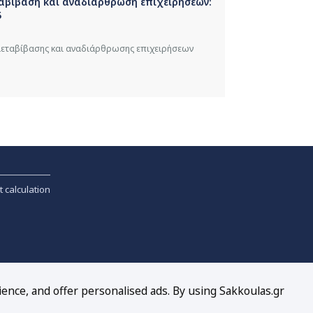
ταβίβαση και αναδιάρθρωση επιχειρήσεων:
5
 μεταβίβασης και αναδιάρθρωσης επιχειρήσεων
t calculation
ience, and offer personalised ads. By using Sakkoulas.gr