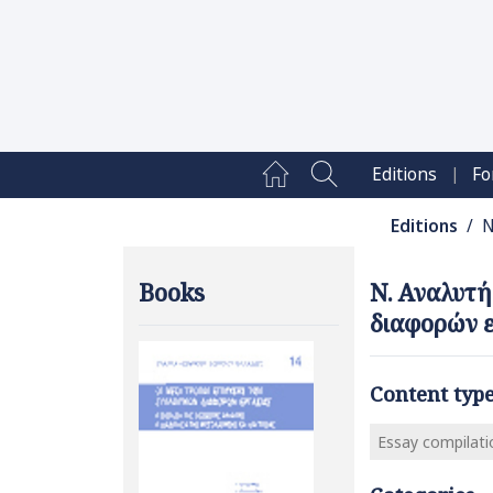
|
Editions
Fo
Editions
/ Ν
Books
Ν. Αναλυτής
διαφορών ε
Content typ
Essay compilati