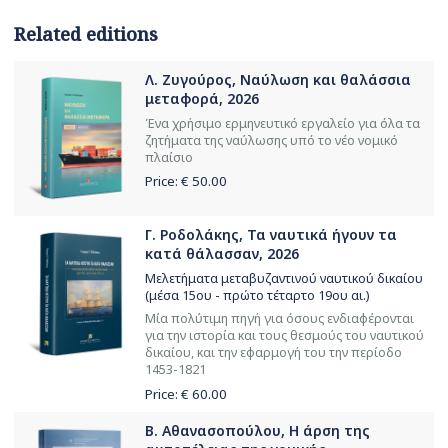
Related editions
Λ. Ζυγούρος, Ναύλωση και θαλάσσια
μεταφορά, 2026
Ένα χρήσιμο ερμηνευτικό εργαλείο για όλα τα
ζητήματα της ναύλωσης υπό το νέο νομικό
πλαίσιο
Price: €
50.00
Γ. Ροδολάκης, Τα ναυτικά ήγουν τα
κατά θάλασσαν, 2026
Μελετήματα μεταβυζαντινού ναυτικού δικαίου
(μέσα 15ου - πρώτο τέταρτο 19ου αι.)
Μία πολύτιμη πηγή για όσους ενδιαφέρονται
για την ιστορία και τους θεσμούς του ναυτικού
δικαίου, και την εφαρμογή του την περίοδο
1453-1821
Price: €
60.00
Β. Αθανασοπούλου, Η άρση της