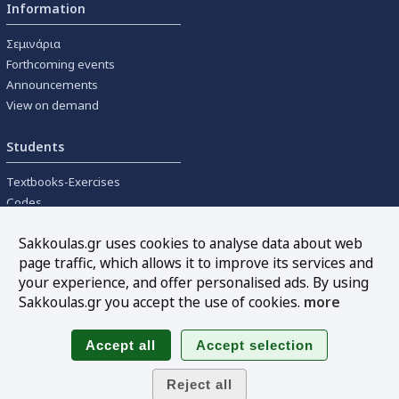
Information
Σεμινάρια
Forthcoming events
Announcements
View on demand
Students
Textbooks-Exercises
Codes
University textbooks
Sakkoulas.gr uses cookies to analyse data about web
page traffic, which allows it to improve its services and
Tools
your experience, and offer personalised ads. By using
Online interest calculation
Sakkoulas.gr you accept the use of cookies.
more
Newsletter
Sitemap
Follow us