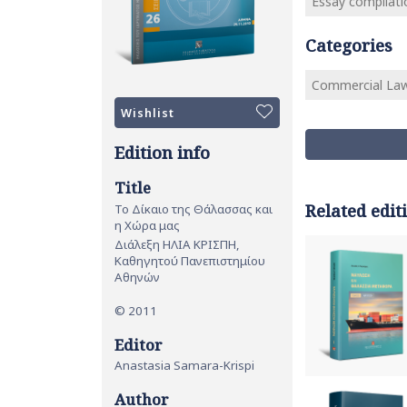
Essay compilati
Categories
Commercial Law
Wishlist
Edition info
Title
Related edit
Το Δίκαιο της Θάλασσας και
η Χώρα μας
Διάλεξη ΗΛΙΑ ΚΡΙΣΠΗ,
Καθηγητού Πανεπιστημίου
Αθηνών
© 2011
Editor
Anastasia Samara-Krispi
Author