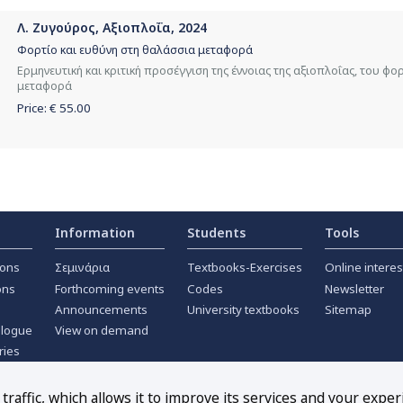
Λ. Ζυγούρος, Αξιοπλοΐα, 2024
Φορτίο και ευθύνη στη θαλάσσια μεταφορά
Ερμηνευτική και κριτική προσέγγιση της έννοιας της αξιοπλοΐας, του φ
μεταφορά
Price: €
55.00
Information
Students
Tools
ions
Σεμινάρια
Textbooks-Exercises
Online interes
ons
Forthcoming events
Codes
Newsletter
Announcements
University textbooks
Sitemap
alogue
View on demand
ries
ournals
raffic, which allows it to improve its services and your exper