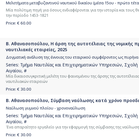
Μελετήματα μεταβυζαντινού ναυτικού δικαίου (μέσα 15ου - πρώτο τέταρ
Μία πολύτιμη πηγή για όσους ενδιαφέρονται για την ιστορία και τους θ
την περίοδο 1453-1821
Price: €
60.00
Β. Αθανασοπούλου, Η άρση της αυτοτέλειας της νομικής 
ναυτιλιακές εταιρείες, 2025
Δογματική ανάλυση της έννοιας του εταιρικού συμφέροντος ως πυρήνα 
Series:
Τμήμα Ναυτιλίας και Επιχειρηματικών Υπηρεσιών, Σχολή
Αιγαίου
, #
Μία δικαιοσυγκριτική μελέτη του φαινομένου της άρσης της αυτοτέλει
ναυτιλιακών εταιρειών
Price: €
30.00
Β. Αθανασοπούλου, Σύμβαση ναύλωσης κατά χρόνο προσδιο
Ναύλωση γυμνού πλοίου - χρονοναύλωση
Series:
Τμήμα Ναυτιλίας και Επιχειρηματικών Υπηρεσιών, Σχολή
Αιγαίου
, #
Ένα απαραίτητο εργαλείο για την εφαρμογή της σύμβασης της ναύλωση
Price: €
30.00