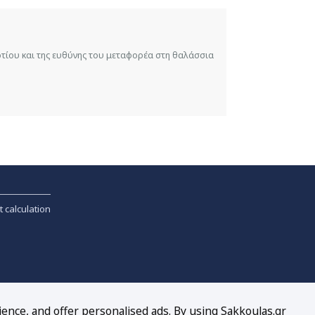
ορτίου και της ευθύνης του μεταφορέα στη θαλάσσια
t calculation
ience, and offer personalised ads. By using Sakkoulas.gr