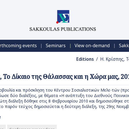
|
|
|
rthcoming events
Seminars
View on-demand
Sakk
Editions
/ Η. Κρίσπης, 
, Το Δίκαιο της Θάλασσας και η Χώρα μας, 20
βουλία και πρόσκληση του Κέντρου Σοσιαλιστικών Μελε-τών (προ
δωσε δύο διαλέξεις, με θέματα «Η ανάπτυξη του Διεθνούς Ποινικού
ώτη διάλεξη δόθηκε στις 8 Φεβρουαρίου 2010 και δημοσιεύθηκε στ
το παρόν τεύχος δημοσιεύεται η δεύτερη διάλεξη, της 29ης Νοεμβρ
e