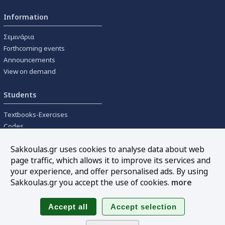
Information
Σεμινάρια
Forthcoming events
Announcements
View on demand
Students
Textbooks-Exercises
Codes
University textbooks
Sakkoulas.gr uses cookies to analyse data about web
page traffic, which allows it to improve its services and
Tools
your experience, and offer personalised ads. By using
Online interest calculation
Sakkoulas.gr you accept the use of cookies.
more
Newsletter
Sitemap