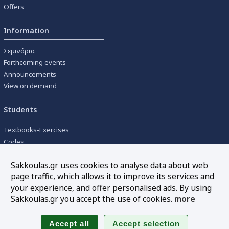
Offers
Information
Σεμινάρια
Forthcoming events
Announcements
View on demand
Students
Textbooks-Exercises
Codes
University textbooks
Sakkoulas.gr uses cookies to analyse data about web
page traffic, which allows it to improve its services and
Tools
your experience, and offer personalised ads. By using
Online interest calculation
Sakkoulas.gr you accept the use of cookies.
more
Newsletter
Sitemap