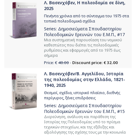
Λ. Βασενχόβεν, Η πολεοδομία σε δίνη,
2025
Πενήντα χρόνια από το σύνταγμα του 1975 στα
τοπικά πολεοδομικά σχέδια
Series:
Δημοσιεύματα Σπουδαστηρίου
Πολεοδομικών Ερευνών του Ε.Μ.Π.
, #17
Μια συστηματική παρουσίαση του νομικού
καθεστώτος που διέπει τις πολεοδομικές
ρυθμίσεις και εφαρμογές από το 1975 έως
σήμερα
Price: €
40.00
-
Discount price: € 32.00
Λ. Βασενχόβεν/Β. Αγγελίδου, Ιστορία
της πολεοδομίας στην Ελλάδα, 1821-
1940, 2025
Θεσμοί, σχέδια, ιστορικό πλαίσιο, διεθνής
περίγυρος, ξένες επιδράσεις
Series:
Δημοσιεύματα Σπουδαστηρίου
Πολεοδομικών Ερευνών του Ε.Μ.Π.
, #15
Διερεύνηση, ανάλυση και παράθεση της
Ιστορίας της Πολεοδομίας υπό το πρίσμα
τεχνικών στοιχείων, και της εξέλιξης και
αξιολόγησης της σχέσης τους με την κοινωνία