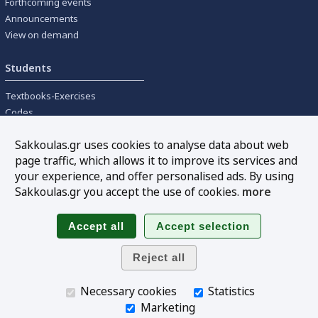
Forthcoming events
Announcements
View on demand
Students
Textbooks-Exercises
Codes
University textbooks
Sakkoulas.gr uses cookies to analyse data about web
page traffic, which allows it to improve its services and
Tools
your experience, and offer personalised ads. By using
Online interest calculation
Sakkoulas.gr you accept the use of cookies.
more
Newsletter
Sitemap
Follow us
Necessary cookies
Statistics
Marketing