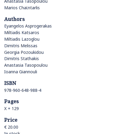
Anastasia Tasopoulou
Marios Chaϊntarlis
Authors
Eyangelos Asprogerakas
Miltiadis Katsaros
Miltiadis Lazoglou
Dimitris Melissas
Georgia Pozoukidou
Dimitris Stathakis
Anastasia Tasopoulou
Ioanna Giannouli
ISBN
978-960-648-988-4
Pages
X + 129
Price
€ 20.00
In stock