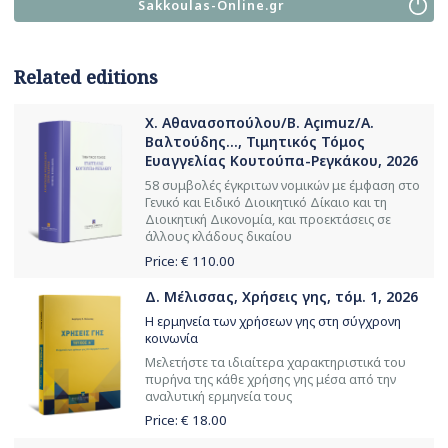
Sakkoulas-Online.gr
Related editions
Χ. Αθανασοπούλου/B. Açımuz/Α.
Βαλτούδης..., Τιμητικός Τόμος
Ευαγγελίας Κουτούπα-Ρεγκάκου, 2026
58 συμβολές έγκριτων νομικών με έμφαση στο
Γενικό και Ειδικό Διοικητικό Δίκαιο και τη
Διοικητική Δικονομία, και προεκτάσεις σε
άλλους κλάδους δικαίου
Price: €
110.00
Δ. Μέλισσας, Χρήσεις γης, τόμ. 1, 2026
Η ερμηνεία των χρήσεων γης στη σύγχρονη
κοινωνία
Μελετήστε τα ιδιαίτερα χαρακτηριστικά του
πυρήνα της κάθε χρήσης γης μέσα από την
αναλυτική ερμηνεία τους
Price: €
18.00