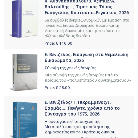
Χ. Αθανασοπούλου/B. Açımuz/Α.
Βαλτούδης..., Τιμητικός Τόμος
Ευαγγελίας Κουτούπα-Ρεγκάκου, 2026
58 συμβολές έγκριτων νομικών με έμφαση στο
Γενικό και Ειδικό Διοικητικό Δίκαιο και τη
Διοικητική Δικονομία, και προεκτάσεις σε
άλλους κλάδους δικαίου
Price: €
110.00
Ε. Βενιζέλος, Εισαγωγή στα θεμελιώδη
δικαιώματα, 2026
Σύνοψη της γενικής θεωρίας
Μία σύνοψη της γενικής θεωρίας υπό το
πρίσμα του «πολυεπίπεδου συνταγματισμού»
Price: €
28.00
Ε. Βενιζέλος/Π. Πικραμμένος/Ι.
Σαρμάς..., Πενήντα χρόνια από το
Σύνταγμα του 1975, 2026
Η συνταγματική υπόσχεση της
Μεταπολίτευσης και η ποιότητα της
Δημοκρατίας και του Κράτους Δικαίου