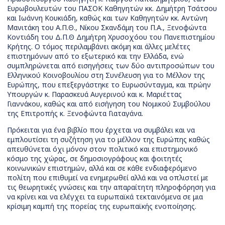
Ευρωβουλευτών του ΠΑΣΟΚ Καθηγητών κκ. Δημήτρη Τσάτσου
και Ιωάννη Κουκιάδη, καθώς και των Καθηγητών κκ. Αντώνη
Μανιτάκη του Α.Π.Θ., Νίκου Σκανδάμη του Π.Α., Ξενοφώντα
Κοντιάδη του Δ.Π.Θ Δημήτρη Χρυσοχόου του Πανεπιστημίου
Κρήτης. Ο τόμος περιλαμβάνει ακόμη και άλλες μελέτες
επιστημόνων από το εξωτερικό και την Ελλάδα, ενώ
συμπληρώνεται από εισηγήσεις των δύο αντιπροσώπων του
Ελληνικού Κοινοβουλίου στη Συνέλευση για το Μέλλον της
Ευρώπης, που επεξεργάστηκε το Ευρωσύνταγμα, και πρώην
Υπουργών κ. Παρασκευά Αυγερινού και κ. Μαριέττας
Γιαννάκου, καθώς και από εισήγηση του Νομικού Συμβούλου
της Επιτροπής κ. Ξενοφώντα Γιαταγάνα.
Πρόκειται για ένα βιβλίο που έρχεται να συμβάλει και να
εμπλουτίσει τη συζήτηση για το μέλλον της Ευρώπης καθώς
απευθύνεται όχι μόνον στον πολιτικό και επιστημονικό
κόσμο της χώρας, σε δημοσιογράφους και φοιτητές
κοινωνικών επιστημών, αλλά και σε κάθε ενδιαφερόμενο
πολίτη που επιθυμεί να ενημερωθεί αλλά και να οπλιστεί με
τις θεωρητικές γνώσεις και την απαραίτητη πληροφόρηση για
να κρίνει και να ελέγχει τα ευρωπαϊκά τεκταινόμενα σε μια
κρίσιμη καμπή της πορείας της ευρωπαϊκής ενοποίησης.