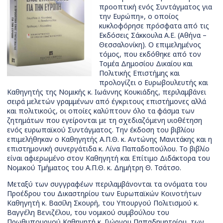
προοπτική ενός Συντάγματος για
την Ευρώπη», ο οποίος
κυκλοφόρησε πρόσφατα από τις
Εκδόσεις Σάκκουλα Α.Ε. (Αθήνα –
Θεσσαλονίκη). Ο επιμελημένος
τόμος, που εκδόθηκε από τον
Τομέα Δημοσίου Δικαίου και
Πολιτικής Επιστήμης και
προλογίζει ο Ευρωβουλευτής και
Καθηγητής της Νομικής κ. Ιωάννης Κουκιάδης, περιλαμβάνει
σειρά μελετών γραμμένων από έγκριτους επιστήμονες αλλά
και πολιτικούς, οι οποίες καλύπτουν όλο τα φάσμα των
ζητημάτων που εγείρονται με τη σχεδιαζόμενη υιοθέτηση
ενός ευρωπαϊκού Συντάγματος. Την έκδοση του βιβλίου
επιμελήθηκαν ο Καθηγητής Α.Π.Θ. κ. Αντώνης Μανιτάκης και η
επιστημονική συνεργάτιδα κ. Λίνα Παπαδοπούλου. Το βιβλίο
είναι αφιερωμένο στον Καθηγητή και Επίτιμο Διδάκτορα του
Νομικού Τμήματος του Α.Π.Θ. κ. Δημήτρη Θ. Τσάτσο.
Μεταξύ των συγγραφέων περιλαμβάνονται τα ονόματα του
Προέδρου του Δικαστηρίου των Ευρωπαϊκών Κοινοτήτων
Καθηγητή κ. Βασίλη Σκουρή, του Υπουργού Πολιτισμού κ.
Βαγγέλη Βενιζέλου, του νομικού συμβούλου του
Πρωθυπουργού Καθηγητή κ. Γιώργου Παπαδημητρίου, των