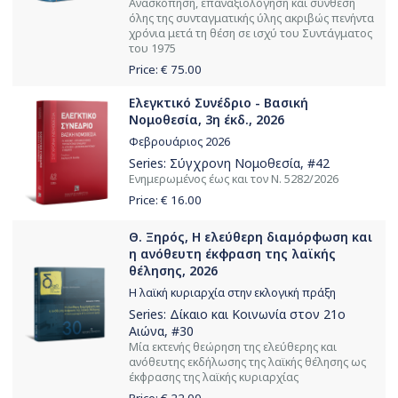
Ανασκόπηση, επαναξιολόγηση και σύνθεση
όλης της συνταγματικής ύλης ακριβώς πενήντα
χρόνια μετά τη θέση σε ισχύ του Συντάγματος
του 1975
Price: €
75.00
Ελεγκτικό Συνέδριο - Βασική
Νομοθεσία, 3η έκδ., 2026
Φεβρουάριος 2026
Series:
Σύγχρονη Νομοθεσία
, #42
Ενημερωμένος έως και τον Ν. 5282/2026
Price: €
16.00
Θ. Ξηρός, H ελεύθερη διαµόρφωση και
η ανόθευτη έκφραση της λαϊκής
θέλησης, 2026
H λαϊκή κυριαρχία στην εκλογική πράξη
Series:
Δίκαιο και Κοινωνία στον 21ο
Αιώνα
, #30
Μία εκτενής θεώρηση της ελεύθερης και
ανόθευτης εκδήλωσης της λαϊκής θέλησης ως
έκφρασης της λαϊκής κυριαρχίας