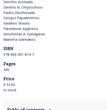
Xenofon Kontiadis
Dimitris N. Chrysochoou
Pavlos Elevtheriadis
Giorgos Papadimitriou
Vasileios Skouris
Paraskevas Aygerinos
Xenofontas A. Giataganas
Marietta Giannakou
ISBN
978-960-301-814-7
Pages
445
Price
€ 33.00
In stock
Table of contents
+