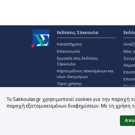
Εκδόσεις Σάκκουλα
Εκδό
Καταστήματα
Αναζή
Επικοινωνία
Νέες 
Εργασία στις Εκδόσεις
Συγγρ
Σάκκουλα
Θεματ
Κάρτα μέλους ασκούμενων και
Επιστ
νέων δικηγόρων
Επιστ
Όροι χρήσης
Προσ
Πολιτική απορρήτου
Χρήση Cookies
Το Sakkoulas.gr χρησιμοποιεί cookies για την παροχή 
παροχή εξατομικευμένων διαφημίσεων. Με τη χρήση το