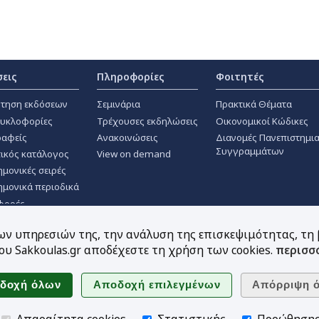
σεις
Πληροφορίες
Φοιτητές
τηση εκδόσεων
Σεμινάρια
Πρακτικά Θέματα
κυκλοφορίες
Τρέχουσες εκδηλώσεις
Οικονομικοί Κώδικες
αφείς
Ανακοινώσεις
Διανομές Πανεπιστημι
Συγγραμμάτων
ικός κατάλογος
View on demand
ημονικές σειρές
ημονικά περιοδικά
φορές
των υπηρεσιών της, την ανάλυση της επισκεψιμότητας, τη
υ Sakkoulas.gr αποδέχεστε τη χρήση των cookies.
περισσ
Ακολουθήστε μας
Απαραίτητα cookies
Στατιστικής
Προώθηση